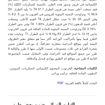
الكيميائية في قرون وبذور هذه الطرز. بالنسبة للسكريات الكليّة (%)
فقد سجلت أعلى نسبة في قرون الطراز T8 57.7 % يليه الطراز D3
56.9 %. وتراوحت النسبة المئوية للبروتين في القرون ما بين 5- 8.2 %
وفي البذور 25- 33 % حيث سجّل الطراز T8 القيم الأعلى. وسجلت
أعلى قيمة للدهون (%) في قرون الطراز T8 1.83% وفي بذور الطراز
D3 3.75% وتراوحت النسبة المئوية للمادة الجافة في قرون الخرنوب
مابين 12.15 % لدى الطراز K3 و8.16 % لدى الطراز T1. وتباينت هذه
الطرز فيما بينها بالتراكيب الوراثية أكثر مما هو متعلق بتغير الظروف
البيئية كون مواقع الدراسة متقاربة جغرافياً، إذ توزعت الطرز ضمن
شجرة القرابة في ثلاث مجموعات ضمت الأولى منها 3 طرز والثالثة 9
طرز من جميع المواقع قيد الدراسة، وفي المقابل ضمت المجموعة
الثانية 4 طرز من مواقع ام الطيور ووادي قنديل والدقاقة.
الكلمات المفتاحية:
الخرنوب، المحتوى الكيميائي، السكريات، البروتين،
الدهون، المادة الجافة، تركيب وراثي.
البحث كاملاً باللغة العربية:
PDF
التباين الوراثي ضمن بعض طرز