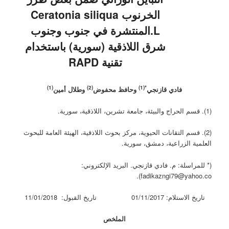
الخرنوب Ceratonia siliqua
L.المنتشرة في جنوب وجنوب
شرق اللاذقية (سورية) باستخدام
تقنية RAPD
(1)
(2)
*(1)
فادي قازنجي
وحافظ محفوض
وطلال أمين
(1). قسم الحراج والبيئة، جامعة تشرين، اللاذقية، سورية.
(2). قسم التقانات الحيوية، مركز بحوث اللاذقية، الهيئة العامة للبحوث
العلمية الزراعية، دمشق، سورية.
(* للمراسلة: م. فادي قازنجي. البريد الإلكتروني:
fadikazngi79@yahoo.co).
تاريخ الاستلام: 01/11/2017 تاريخ القبول: 11/01/2018
الملخص