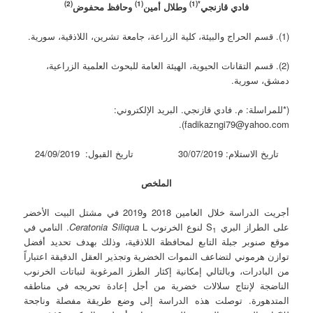
(2)
(1)
*(1)
فادي قازنجي
وطلال أمين
وحافظ محفوض
(1). قسم الحراج والبيئة، كلية الزراعة، جامعة تشرين، اللاذقية، سورية.
(2). قسم التقانات الحيوية، الهيئة العامة للبحوث العلمية الزراعية،
دمشق، سورية.
(*للمراسلة: م. فادي قازنجي. البريد الإلكتروني:
fadikazngi79@yahoo.com).
تاريخ الاستلام: 30/07/2019 تاريخ القبول: 24/09/2019
الملخص
أجريت الدراسة خلال العامين 2018 و2019 في مشتل البيت الأخضر‏
على الطراز البري S
لنوع الخرنوب
Ceratonia Siliqua
L. النامي في
1
موقع صنوبر جبلة التابع لمحافظة اللاذقية، وذلك بهدف تحديد أفضل
توازن هرموني لتضاعف النموات الخضرية وتجذير العقل الدقيقة اعتباراً
من البادرات، وبالتالي إمكانية إكثار الطرز المرغوبة لنباتات الخرنوب
الناضجة لإنتاج سلالات خضرية من أجل إعادة تحريجه في مناطقه
المتدهورة. توصلت هذه الدراسة إلى وضع طريقة مفصلة وناجحة