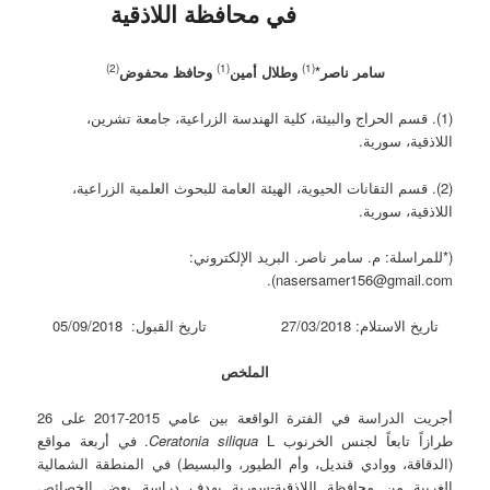
في محافظة اللاذقية
(2)
(1)
(1)
سامر ناصر*
وطلال أمين
وحافظ محفوض
(1). قسم الحراج والبيئة، كلية الهندسة الزراعية، جامعة تشرين،
اللاذقية، سورية.
(2). قسم التقانات الحيوية، الهيئة العامة للبحوث العلمية الزراعية،
اللاذقية، سورية.
(*للمراسلة: م. سامر ناصر. البريد الإلكتروني:
nasersamer156@gmail.com).
تاريخ الاستلام: 27/03/2018 تاريخ القبول: 05/09/2018
الملخص
أجريت الدراسة في الفترة الواقعة بين عامي 2015-2017 على 26
طرازاً تابعاً لجنس الخرنوب
Ceratonia siliqua
L. في أربعة مواقع
(الدقاقة، ووادي قنديل، وأم الطيور، والبسيط) في المنطقة الشمالية
الغربية من محافظة اللاذقية-سورية بهدف دراسة بعض الخصائص