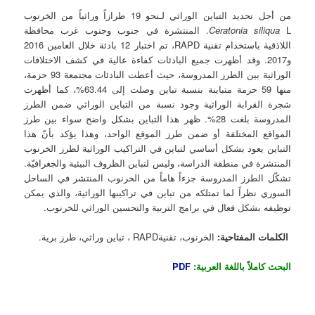
من أجل تحديد التباين الوراثي لـنحو 19 طرازاً وراثياً من الخرنوب
Ceratonia siliqua
L. المنتشرة في جنوب وجنوب غرب محافظة
اللاذقية باستخدام تقنية RAPD، تم اختبار 12 بادئة خلال العامين 2016
و2017. وقد أظهرت جميع البادئات كفاءة عالية في كشف الاختلافات
الوراثية بين الطرز المدروسة، حيث أعطت البادئات مجتمعة 93 حزمة،
منها 59 حزمة متباينة بنسبة تباين وصلت إلى 63.44%، كما أظهرت
شجرة القرابة الوراثية وجود نسبة من التباين الوراثي ضمن الطرز
المدروسة بلغت 28%. ظهر هذا التباين بشكل واضح سواء بين طرز
المواقع المختلفة أو ضمن طرز الموقع الواحد، وهذا يؤكد بأنّ هذا
التباين يعود بشكل أساسي لتباين في التراكيب الوراثية لطرز الخرنوب
المنتشرة في منطقة الدراسة، وليس لتباين الظروف البيئية والجغرافيّة.
تشكّل الطرز المدروسة جزءاً هاماً من الخرنوب المنتشر في الساحل
السوري نظراً لما تمتلكه من تباين في تراكيبها الوراثية، والذي يمكن
توظيفه بشكل فعال في برامج التربية والتحسين الوراثي للخرنوب.
الكلمات المفتاحية:
الخرنوب، تقنيةRAPD ، تباين وراثي، طرز برية.
البحث كاملاً باللغة العربية:
PDF