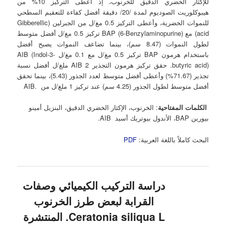
للإكثار الخضري الدقيق للخرنوب، إذ أعطى التركيز 10% من
هيبوكلوريت الصوديوم لمدة /20/ دقيقة أفضل كفاءة للتعقيم السطحي
للنموات الخضرية، وأعطى التركيز 0.5 مغ/ل من الجبرلين (Gibberellic
acid) مع BAP (6-Benzylaminopurine) تركيز 0.5 مغ/ل أفضل متوسط
لطول النموات (8.47 سم)، بينما تضاعف النموات يصبح أفضل
باستخدام هرمون BAP تركيز 0.5 مغ/ل مع 0.1 مغ/ل AIB (Indol-3-
butyric acid). حقق تركيز هرمون التجذير AIB 2 ملغ/ل أفضل نسبة
تجذير (71.67%) وأعطى أفضل متوسط لعدد الجذور (5.43)، بينما تحقق
أفضل متوسط لطول الجذور (4.25 سم) عند تركيز 1 ملغ/ل من .AIB
الكلمات المفتاحية
: الخرنوب، الإكثار الخضري الدقيق، البنزيل أمينو
بيورين BAP، الأندول بيوتريك أسيد AIB.
البحث كاملاً باللغة العربية:
PDF
دراسة التركيب الكيميائي وصفات
القرابة لبعض طرز الخرنوب
Ceratonia siliqua L. المنتشرة