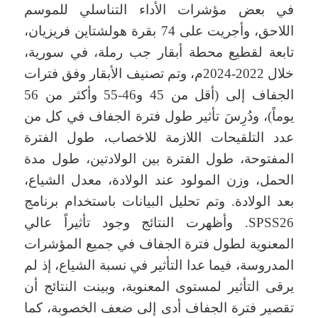
في بعض مؤشرات الأداء التناسلي للموسم
اللاحق، وأجريت على 74 بقرة هولشتاين فريزيان،
تابعة لقطيع محطة أبقار جب رملة، في سورية،
خلال 2022-2024م، وتم تصنيف الأبقار وفق فترات
الجفاف إلى (أقل من 45 و46-55 وأكثر من 56
يوماً)، ودُرِسَ تأثير طول فترة الجفاف في كل من
عدد التلقيحات اللازمة للاخصاب، طول الفترة
المفتوحة، طول الفترة بين الولادتين، طول مدة
الحمل، وزن المولود عند الولادة، معدل الشياع،
بعد الولادة. وتم تحليل البيانات باستخدام برنامج
SPSS26. وأظهرت النتائج وجود تأثيراً عالي
المعنوية لطول فترة الجفاف في جميع المؤشرات
المدروسة، فيما عدا التأثير في نسبة الشياع، إذ لم
يرقى التأثير لمستوى المعنوية، وبينت النتائج أن
تقصير فترة الجفاف أدى إلى ضعف الخصوبة، كما