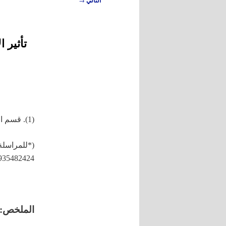
التالي
المقالات
تأثير 
(1). قسم الإنتاج الحيواني، كلية الهندسة الزراعية، جامعة تشرين، اللاذقية، سوريا.
(*للمراسل
35482424+)
الملخص: