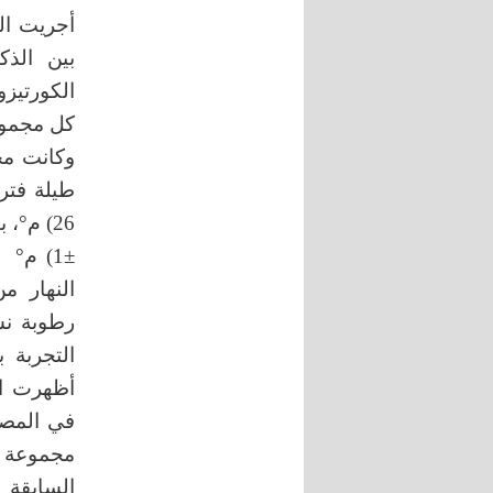
بين الذك
الكورتيز
وكانت مج
النهار م
السابقة ا