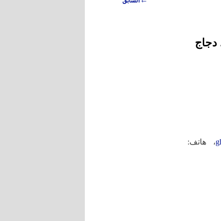
السابق
 دجاج
g
، هاتف: