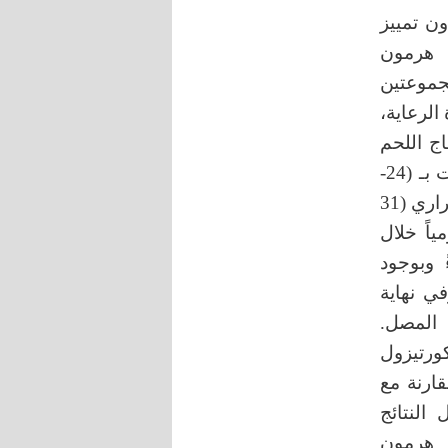
مر يوم واحد دون تمييز
ى هرمون
جموعتين
 الرعاية،
ج اللحم
طيلة فترة التجربة من عمر 22 يوماً وحتى عمر 42 يوماً والتي قدرت بـ (24-
26) م°، بينما مجموعة الإجهاد الحراري تم تعريض أفرادها للإجهاد الحراري (31
ماً ولمدة 7 ساعات يومياً خلال
 وبوجود
7 – 80% وكثافة رعاية 10 طير في كل م²، وفي نهاية
ي المصل.
ز هرمون الكورتيزول
ميليلتر بالمقارنة مع
 خلال النتائج
يز هرمون