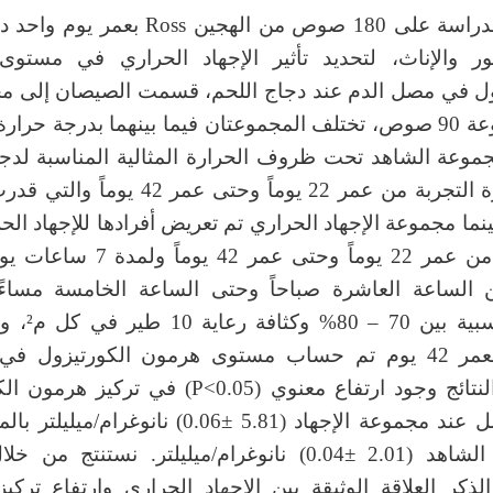
أجريت الدراسة على 180 صوص من الهجين Ross بع
ور والإناث، لتحديد تأثير الإجهاد الحراري في مستو
ول في مصل الدم عند دجاج اللحم، قسمت الصيصان إلى م
كل مجموعة 90 صوص، تختلف المجموعتان فيما بينهما بدرجة حرارة
موعة الشاهد تحت ظروف الحرارة المثالية المناسبة لدجا
±1) م° من عمر 22 يوماً وحتى عمر 42 يو
ن الساعة العاشرة صباحاً وحتى الساعة الخامسة مساءً
رطوبة نسبية بين 0
التجربة بعمر 42 يوم تم حساب مستوى هرمون الكورتيزول ف
أظهرت النتائج وجود ارتفاع معنوي (P<0.05) في تركي
في المصل عند مجموعة الإجهاد (5.81 ±0.06) نانوغرام/
مجموعة الشاهد (2.01 ±0.04) نانوغرام/ميليلتر. نستنتج من
لذكر العلاقة الوثيقة بين الإجهاد الحراري وارتفاع ترك