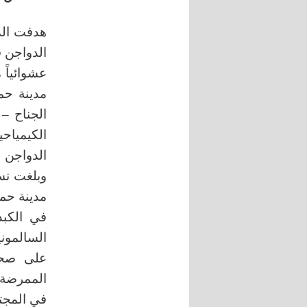
هدفت الدر
عشوائياً
مدينة حم
الجناح – 
وبلغت نسب
على صحة
الممرضة 
في المجت