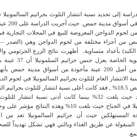
اسة إلى تحديد نسبة انتشار التلوث بجراثيم السالمونيلا
الدواجن في أسواق م
 من لحوم الدواجن المعروضة للبيع في المحلات التجارية ف
ص من أجزاء مختلفة من لحوم الدواجن وهي (الصدر – 
الكبد) بأعداد متساوية. أظهرت نتائج الزرع الجرثومي وال
الكيمياحيوية الخاصة بعزل جنس ج
الدواجن من أصل 200 عينة مأخوذة من أسواق مدينة حمص بأنه
ة الانتشار العام للتلوث بجراثيم السالمونيلا في لحوم ال
مدينة حمص 18.5% , فقد كانت أعلى نسبة انتشار للتلوث بجراثيم ا
في الكبد حيث بلغت 32% بينما كانت أدنى نسبة انتشار للت
السالمونيلا في الجناح حيث بلغت 10% وهذه النتائج مؤش
 المستهلكين حيث أن جراثيم السالمونيلا تعد من ال
المنقولة عن طريق الغذاء وبالتي فهي تشكل تهديداً للصحة
مع.