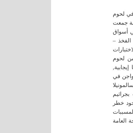
 في لحوم
دينة حمص. حيث أجريت الدراسة على 200 عينة جمعت
ي أسواق
الفخذ –
اختبارات
راثيم السلمونيلا أن 37 عينة من لحوم
ا إيجابية,
دواجن في
لسالمونيلا
لوث بجراثيم
ر على وجود خطر
مسببات
 العامة