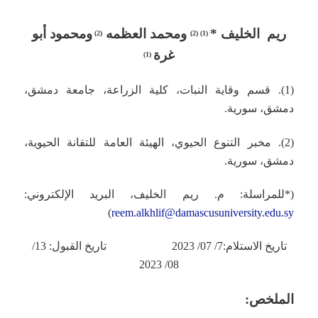
ريم
الخليف
*
و
محمد
العظم
ه
و
محمود أبو
(2)
)
2
(1) (
غر
ة
)
1
(
(1). قسم وقاية النبات، كلية الزراعة، جامعة دمشق،
دمشق، سورية.
(2). مخبر التنوع الحيوي، الهيئة العامة للتقانة الحيوية،
دمشق، سورية.
(*للمراسلة: م. ريم الخليف، البريد الإلكتروني:
)
reem.alkhlif@damascusuniversity.edu.sy
تاريخ الاستلام:7/ 07/ 2023 تاريخ القبول: 13/
08/ 2023
الملخص: