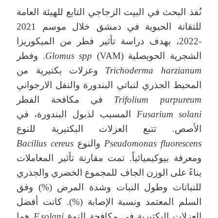
نُفذ البحث في البيت الزجاجي التابع للهيئة العامة
للتقانة الحيوية في دمشق خلال موسم 2021
-2022، بهدف دراسة تأثير فطر من الميكوريزا
الشجرية الحويصلية (VAM)
Glomus spp.
وفطر
Trichoderma harzianum
وعزلات بكتيرية من
المحيط الجذري لنباتي البندورة والنفل الارجواني
Trifolium purpureum
في مكافحة الفطر
Fusarium solani
المسبب لذبول البندورة، في
الأصص. تتبع العزلات البكتيرية للنوع
Pseudomonas fluorescens
والنوع
Bacillus cereus
ومعرفة بيوكيميائياً. تمت مقارنة تأثير المعاملات
بناءً على الوزن الجاف للمجموع الخضري والجذري
للنباتات وطول النبات وشدة المرض (%) وفق
السلم المعتمد ونسبة الإصابة (%). كانت أفضل
العزلات البكتيرية في مكافحة النوع
F.solani
هما