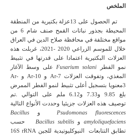
الملخص
تم الحصول على 13عزلة بكتيرية من المنطقة
المحيطة بجذور نباتات القمح صنف شام 6 من
مواقع مختلفة في محافظة صلاح الدين في العراق
خلال للموسم الزراعي 2020 -2021، غربلت هذه
العزلات البكتيرية اعتمادا على قدرتها في تثبيط
نمو الفطر
Fusarium solani
على وسط الآغار
المغذي، وتفوقت العزلات Ar-7 و Ar-10 و Ar-
3معنويا بتسجيل أعلى تثبيط لنمو الفطر الممرض
بلغ 9.85 و7.33 و6.12 ملم على التوالي .تم
توصيف هذه العزلات جزيئيا وحددت الأنواع التالية
Psudomonas fluorescences
و
Bacillus
amyloliquefaciens
و
Bacillus subtilis
حسب
تطابق التتابعات النيوكليوتيدية للجين 16S rRNA