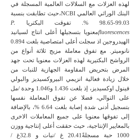
لهذه العزلات مع السلالات العالمية المسجلة في
البنك الوراثي العالمي NCBI،حيث تطابقت بنسبة
99.03-98.65 %. تفوقت البكتريا
P.
fluorescences
معنويا بتسجيلها أعلى انتاج لسيانيد
الهيدروجين اذ سجلت أعلى امتصاصية بلغت 0.894
نانوميتر. مع تفوق معاملة مزيج ثلاثة أنواع من
الرواشح البكتيرية لهذه العزلات معنويا تحت جهد
المرض بتحريض المقاومة الجهازية للنبات من
خلال زيادة فعالية انزيمي البيروكسيديز والبولي
فينول اوكسيديز، إذ بلغت 1.436 و1.046 وحدة /مل
على التوالي، فضلا عن تفوق المعاملة نفسها
بتسجيل أدنى شدة إصابة بلغت 6.64 %، بالإضافة
إلى تفوقها معنويا على جميع المعاملات الاخرى
بالمعايير الإنتاجية، حيث حققت أعلى إنتاجية ووزن
1000 حبة مسجلةً20.41 غ /نبات و 32.8غ /