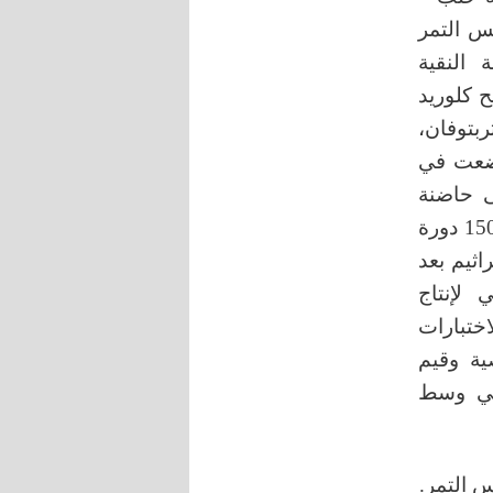
س التمر
 النقية
على ملح كلوريد
لتربتوفان،
وضعت في
ى حاضنة
هزازة مضبوطة على حرارة 37 درجة مئوية لمدة 6 ساعات بسرعة 150 دورة
ثيم بعد
لإنتاج
اختبارات
صية وقيم
 في وسط
س التمر.