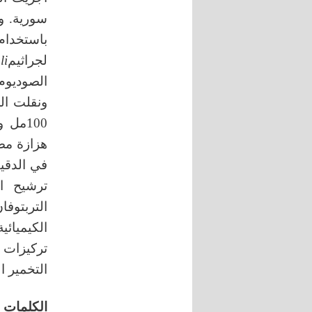
سورية. و
باستخدا
لجراثيم
li
ونقلت ال
100مل
في الدقي
ترشيح ا
التربتوفا
الكيميائي
تركيزات 
التخمير المو
الكلمات ا