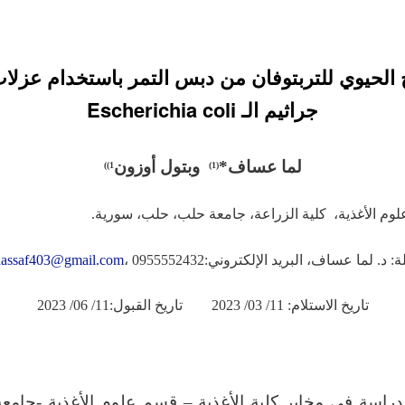
اج الحيوي للتربتوفان من دبس التمر باستخدام عزلا
جراثيم الـ Escherichia coli
لما عساف*
وبتول أوزون
)
)
1
(1)
: د. لما عساف، البريد الإلكتروني:
، 0955552432)
assaf403@gmail.com
تاريخ الاستلام: 11/ 03/ 2023 تاريخ القبول:11/ 06/ 2023
دراسة في مخابر كلية الأغذية – قسم علوم الأغذية -جامع