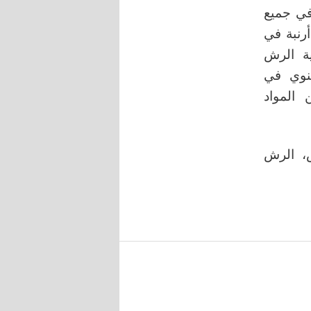
هد GG أدنى القيمة في جميع
رنبة في
ية الرش
عنوي في
 المواد
، الرش