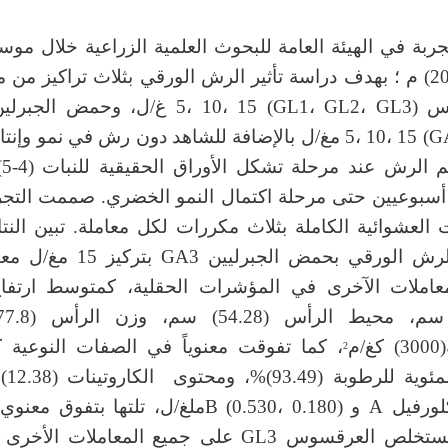
ربة في الهيئة العامة للبحوث العلمية الزراعية خلال مو
2023-2022) م ؛ بهدف دراسة تأثير الرش الورقي بثلاث تراكيز 
GA2، GA3) 5، 10، 15 مغ/ل بالإضافة للشاهد دون رش في نمو وإ
ال
سبوعيين حتى مرحلة اكتمال النمو الخضري. صممت التج
العشوائية الكاملة بثلاث مكررات لكل معاملة. تبين النت
معاملة الرش الورقي بحمض الجبرليين 
عاملات الآخرى في المؤشرات الحقلية، كمتوسط ارتفاع
/م
، كما تفوقت معنوياً في الصفات النوعية
2
النسبة 
محتوى كلورفيل A و B (0.530، 0.180)ملغ/ل، تلتها بت
الرش بمستخلص العرقسوس GL3 على جميع المعاملات ا