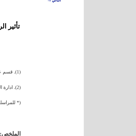
التالي
المقالات
تأثير 
(1). قسم علوم البستنة، كلية الزراعة، جامعة دمشق، دمشق، سورية.
(2). ادارة البستنة، الهيئة العامة للبحوث العلمية الزراعية، دمشق، سورية.
(* للمراسلة
الملخص: