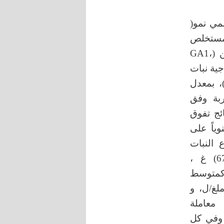
سمي نمو(
من مستخلص
العرقسوس (GL1، GL2، GL3) 5، 10، 15 غ/ل، وحمض الجبرلين (GA1،
نتاجية نبات
خس ،تم الرش عند مرحلة تشكل الأوراق الحقيقية للنبات (4-5)، بمعدل
ربة وفق
ائج تفوق
GA3 بتركيز 15 مغ/ل معنوياً على
 النبات
(33.13) سم، محيط الرأس (54.28) سم، وزن الرأس (677.8) غ ،
 كمتوسط
المئوية للرطوبة (93.49)%، ومحتوى الكاروتينات (12.38)ملغ/ل، و
فوق معنوي معاملة
لأخرى وفي كل