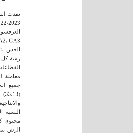
نفذت التج
رشة كل أ
القطاعات 
جميع الم
والإنتاجية(3000) كغ