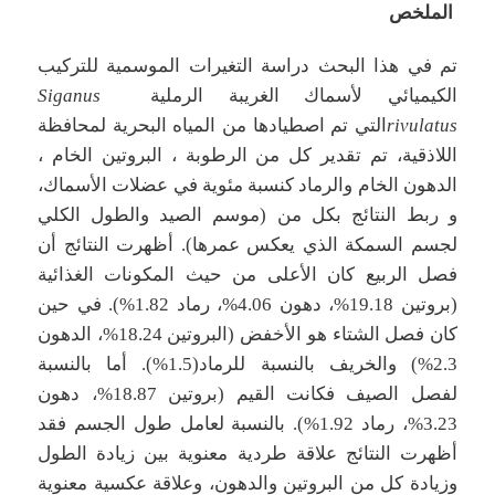
الملخص
تم في هذا البحث دراسة التغيرات الموسمية للتركيب
الكيميائي لأسماك الغريبة الرملية
Siganus
rivulatus
التي تم اصطيادها من المياه البحرية لمحافظة
اللاذقية، تم تقدير كل من الرطوبة ، البروتين الخام ،
الدهون الخام والرماد كنسبة مئوية في عضلات الأسماك،
و ربط النتائج بكل من (موسم الصيد والطول الكلي
لجسم السمكة الذي يعكس عمرها). أظهرت النتائج أن
فصل الربيع كان الأعلى من حيث المكونات الغذائية
(بروتين 19.18%، دهون 4.06%، رماد 1.82%). في حين
كان فصل الشتاء هو الأخفض (البروتين 18.24%، الدهون
2.3%) والخريف بالنسبة للرماد(1.5%). أما بالنسبة
لفصل الصيف فكانت القيم (بروتين 18.87%، دهون
3.23%، رماد 1.92%). بالنسبة لعامل طول الجسم فقد
أظهرت النتائج علاقة طردية معنوية بين زيادة الطول
وزيادة كل من البروتين والدهون، وعلاقة عكسية معنوية