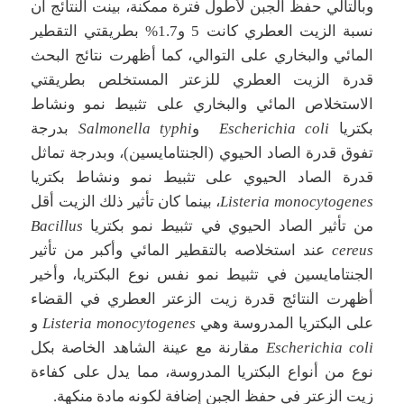
وبالتالي حفظ الجبن لأطول فترة ممكنة، بينت النتائج أن
نسبة الزيت العطري كانت 5 و1.7% بطريقتي التقطير
المائي والبخاري على التوالي، كما أظهرت نتائج البحث
قدرة الزيت العطري للزعتر المستخلص بطريقتي
الاستخلاص المائي والبخاري على تثبيط نمو ونشاط
بكتريا
Escherichia coli
و
Salmonella typhi
بدرجة
تفوق قدرة الصاد الحيوي (الجنتامايسين)، وبدرجة تماثل
قدرة الصاد الحيوي على تثبيط نمو ونشاط بكتريا
Listeria monocytogenes
، بينما كان تأثير ذلك الزيت أقل
من تأثير الصاد الحيوي في تثبيط نمو بكتريا
Bacillus
cereus
عند استخلاصه بالتقطير المائي وأكبر من تأثير
الجنتامايسين في تثبيط نمو نفس نوع البكتريا، وأخير
أظهرت النتائج قدرة زيت الزعتر العطري في القضاء
على البكتريا المدروسة وهي
Listeria monocytogenes
و
Escherichia coli
مقارنة مع عينة الشاهد الخاصة بكل
نوع من أنواع البكتريا المدروسة، مما يدل على كفاءة
زيت الزعتر في حفظ الجبن إضافة لكونه مادة منكهة.