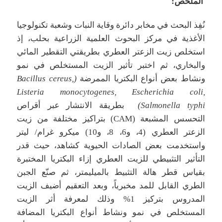
الملخص:
نُفِذ البحث في مخابر دائرة وقاية النبات وشعبة تكنولوجيا
الأغذية في مركز البحوث العلمية الزراعية بحلب، إذ
استخلص زيت الزعتر العطري بطريقتي التقطير المائي
والبخاري، ثم اختبر تأثير الزيت المستخلص في نمو
ونشاط بعض أنواع البكتريا الممرضة
(Bacillus cereus,
Listeria monocytogenes, Escherichia coli,
Salmonella typhi)
بطريقة الانتشار عبر أقراص
التحسس المشبعة (CAM) بتراكيز مختلفة من زيت
الزعتر العطري (4، و6، 8، و10) ميكرو غرام/ ليتر
واستخدمت بعض الصادات الحيوية كشاهد، حيث قدر
التأثير التثبيطي للزيت العطري إزاء البكتريا المختبرة
بقياس قطر هالة التثبيط بالميليمتر، ثم صنّع الجبن
الطري القابل للمد مخبرياً، وبعد التعقيم أضيف الزيت
المدروس بتركيز 1% وذلك لمعرفة أثر الزيت
المستخلص في نمو ونشاط أنواع البكتريا المضافة