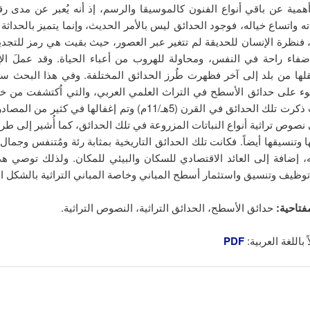
همية عن باقي أنواع الفنون كالموسيقا والرسم، إذ أنه يُعبر عن مدى ر
ته واتساع خياله، فوجود الحدائق ليس بالأمر الحديث، وإنما يتميز بالحداثة
 فنظرة الإنسان للحديقة لم تتغير عبر العصور، حيث بقيت هي رمز للتجد
إضفاء راحة في النفس، ومحاولة للهروب من أعباء الحياة. وقد عملَ ال
قلها من بلد إلى آخر فظهرت طُرز الحدائق المختلفة. وفي هذا البحث س
ء على حدائق الأسطح في التراث العلمي العربي، والتي اُكتشفت من 
تراثية، حيثُ ذكرت تلك الحدائق في القرن (5هـ/11م) وتم إغفالها في كثير
نصوص تراثية أنواع النباتات المزروعة في تلك الحدائق، كما أُشير إلى طري
ها وتنسيقها أيضاً. فكانت تلك الحدائق التاريخية بمثابة رئة ومُتنفس وجمال ل
، إضافة إلى العائد الاقتصادي للسكان والبيئي للمكان. ولذلك توصي هذ
وظيف وتنسيق واستثمار أسطح المباني وخاصة المباني التراثية بالشكل ال
فتاحية:
حدائق الأسطح، الحدائق التراثية، النصوص التراثية.
 باللغة العربية:
PDF