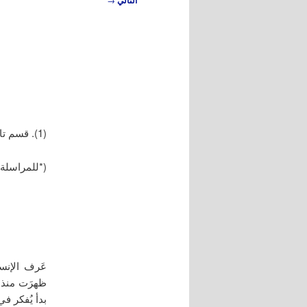
التالي
المقالات
(1). قسم تاريخ العلوم التطبيقية، معهد التراث العلمي العربي، جامعة حلب، حلب، سورية.
(*للمراسلة: د. مح
عَرف الإنس
ظهرَت منذ ب
بدأ يُفكر في