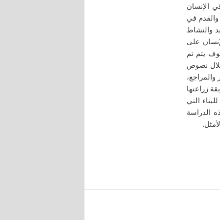
قي الإنسان
 والقدم في
يد والنشاط
إنسان على
وف يتم تم
خلال نصوص
 من المصادر والمراجع،
قة زراعتها
لبناء التي
ه الدراسة
أمثل.