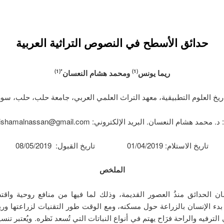
حدائق الأسطح في النصوص التراثية العربية
ريما يونس
ومحمد هشام النعسان
*(1)
(1)
مد هشام النعسان. البريد الإلكتروني: mhishamalnassan@gmail.com‏).
تاريخ الاستلام: 01/04/2019 تاريخ القبول: 08/05/2019
الملخص
ان الحدائق منذُ العصور القديمة، وذلك لما فيها من منافع روحية واقتص
دء الإنسان بالزراعة حول مسكنه، ومع الوقت طور التقنيات لزراعتها وري
 الترفيه والراحة فرَاح يهتم في أنواع النباتات التي تُسعد نَظره. ويُعتبر تن