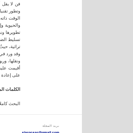
فن لا يقل أ
وتطور تقنيا
الوقت ذاته،
والحيوية و
تطويرها ون
تسليط الضو
وقد ورد في 
ونقلها، وري
أقيمت عليه
على إعادة ت
الكلمات الم
البحث كاملاً
بريد المجلة
sjargcsar@gmail.com