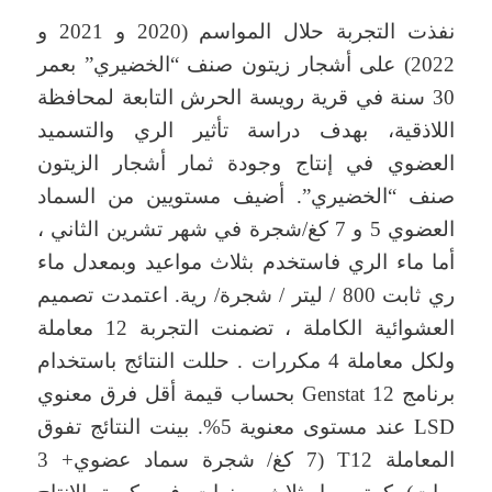
نفذت التجربة حلال المواسم (2020 و 2021 و
2022) على أشجار زيتون صنف “الخضيري” بعمر
30 سنة في قرية رويسة الحرش التابعة لمحافظة
اللاذقية، بهدف دراسة تأثير الري والتسميد
العضوي في إنتاج وجودة ثمار أشجار الزيتون
صنف “الخضيري”. أضيف مستويين من السماد
العضوي 5 و 7 كغ/شجرة في شهر تشرين الثاني ،
أما ماء الري فاستخدم بثلاث مواعيد وبمعدل ماء
ري ثابت 800 / ليتر / شجرة/ رية. اعتمدت تصميم
العشوائية الكاملة ، تضمنت التجربة 12 معاملة
ولكل معاملة 4 مكررات . حللت النتائج باستخدام
برنامج Genstat 12 بحساب قيمة أقل فرق معنوي
LSD عند مستوى معنوية 5%. بينت النتائج تفوق
المعاملة T12 (7 كغ/ شجرة سماد عضوي+ 3