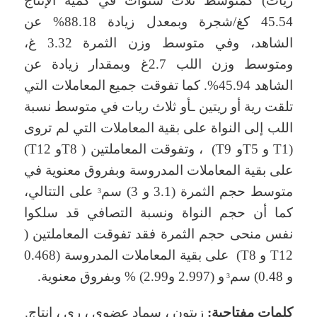
ريات) كمتوسط ثلاث سنوات في كمية الإنتاج
45.54 كغ/شجرة وبمعدل زيادة 88.18% عن
الشاهد، وفي متوسط وزن الثمرة 3.32 غ،
ومتوسط وزن اللب 2.7غ وبمقدار زيادة عن
الشاهد 45.94%. كما تفوقت جميع المعاملات التي
تلقت رية أو ريتين ـأو ثلاث ريات في متوسط نسبة
اللب إلى النواة على بقية المعاملات التي لم تروى
(T1 و T5و T9) ، وتفوقت المعاملتين ( T8و T12)
على بقية المعاملات المدروسة وبفروق معنوية في
متوسط حجم الثمرة (3.1 و 3) سم
على التتالي،
3
كما أن حجم النواة ونسبة التصافي قد سلكوا
نفس منحى حجم الثمرة فقد تفوقت المعاملتين (
T12 و T8) على بقية المعاملات المدروسة (0.468
و 0.48) سم
و (2.997 و2.99) % وبفروق معنوية.
3
كلمات مفتاحية:
زيتون ، سماد عضوي ، ري ، إنتاج.