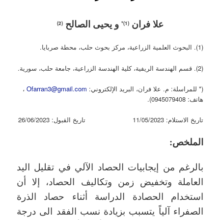
علا فران
و يحيى الصالح
(2)
*
(1)
(1). البحوث العلمية الزراعية، مركز بحوث حلب، محطة صربايا.
(2). قسم الهندسة الريفية، كلية الهندسة الزراعية، جامعة حلب، سورية.
(* للمراسلة: م. علا فران، البريد الإلكتروني:
Ofarran3@gmail.com
،
هاتف: 0945079408).
تاريخ الاستلام: 11/05/2023 تاريخ القبول: 26/06/2023
ا
لملخص:
بالرغم من إيجابيات الحصاد الآلي في تقليل اليد
العاملة وتخفيض زمن وتكاليف الحصاد، إلا أن
استخدام الحصادة الدراسة أثناء حصاد الذرة
الصفراء آلياً يتسبب بزيادة نسب الفقد الى درجة