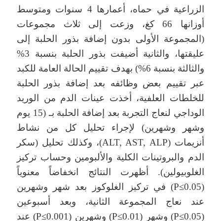
الزراعية في حماه، أعمارها 4 سنوات ومتوسط
أوزانها 66 كغ، وزعت إلى ثلاث مجموعات
(المجموعة الأولى بدون إضافة بذور الحلبة إلى
عليقتها، والثانية أضيفت بذور الحلبة بنسبة 3%
والثالثة بنسبة 6%) بهدف تقييم الحالة العامة للكبد
عبر تقييم بعض وظائفه بعد إضافة بذور الحلبة
للخلطات العلفية، أخذت عينات الدم من الوريد
الوداجي لنعاج التجربة بعد إضافة الحلبة بـ (15 يوم
وشهر وشهرين) لإجراء تحليل كل من نشاط
أنزيمات (ALT, AST, ALP)، وكذلك تحليل (سكر
الدم والبروتينات الكلية والألبومين وحساب تركيز
الغلوبيولين). أظهرت النتائج انخفاضاً معنوياً
(P≤0.05) في تركيز الغلوكوز بعد شهر وشهرين
عند نعاج المجموعة الثانية، وبعد أسبوعين
(P≤0.05) وشهر (P≤0.01) وشهرين (P≤0.001) عند