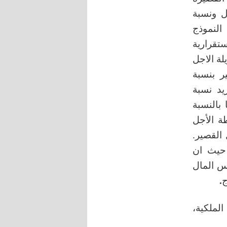
ل ونسبة
منية(2000 -2020) بتطبيق النموذج
A)، بعد دراسة استقرارية
لة الاجل
ر بنسبة
زيد نسبة
ويل، أما بالنسبة
ة الأجل
ئع ب 0.15% في الأجل القصير.
 حيث ان
اس المال
ج
.
لملكية،