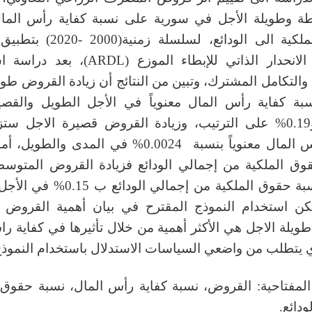
ة وطويلة الأجل في سورية على نسبة كفاية رأس الما
حقوق الملكية الى الودائع، لسلسلة ز
القياسي الانحدار الذاتي للإبطاء الموزع (RDL
التكامل المشترك، وتبين من النتائج أن زيادة القروض طوي
بة كفاية رأس المال معنوياً في الأجل الطويل والقصي
0.45% و0.19% على الترتيب، وزيادة القروض قصيرة الاجل ست
كفاية رأس المال معنوياً بنسبة 0.0024% في المدى والط
وق الملكية من إجمالي الودائع فزيادة القروض المتوسط
ستزيد نسبة حقوق الملكية من إجمالي الودا
كن استخدام النموذج المقترح في بيان أهمية القروض
يلة الاجل هي الأكثر أهمية من خلال تأثيرها في كفاية ر
ذي يتطلب من واضعي السياسات الاستدلال باستخدام النموذ
المفتاحية: القروض، نسبة كفاية رأس المال، نسبة حقوق ا
ودائع.