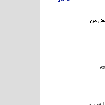
السابق
بعض من
القصيرة