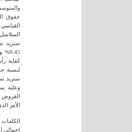
والمتوسط
السلاسل و
ستزيد نس
لنسبة حق
وعليه يم
القروض طو
الأمر ال
الكلمات 
إجمالي ال