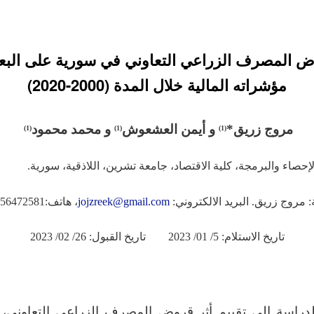
ض المصرف الزراعي التعاوني في سورية على ال
مؤشراته المالية خلال المدة (2000-2020)
مروج زريق*
و أيمن العشعوش
و محمد محمود
)
1
(
)
1
(
(1)
 مروج زريق. البريد الالكتروني:
jojzreek@gmail.com
، هاتف:0956472581)
تاريخ الاستلام: 5/ 01/ 2023 تاريخ القبول: 26/ 02/ 2023
راسة الى تقييم أثر قروض المصرف الزراعي التعاوني، 