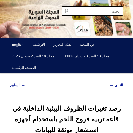
تخطي
مجلة علمية محكمة تصدرها الهيئة العامة للبحوث العلمية الزراعية
إلى
بحث
المحتوى
الأساسي
المجلة السورية للبحوث الزراعية SJAR
القائمة
عن المجلة
هيئة التحرير
الأرشيف
English
الرئيسية
المجلد 13 العدد 3 حزيران 2026
المجلد 13 العدد 2 نيسان 2026
الصفحة الرئيسية
تصفّح
التالي
→
←
السابق
المقالات
رصد تغيرات الظروف البيئية الداخلية في
قاعة تربية فروج اللحم باستخدام أجهزة
استشعار موثقة للبيانات