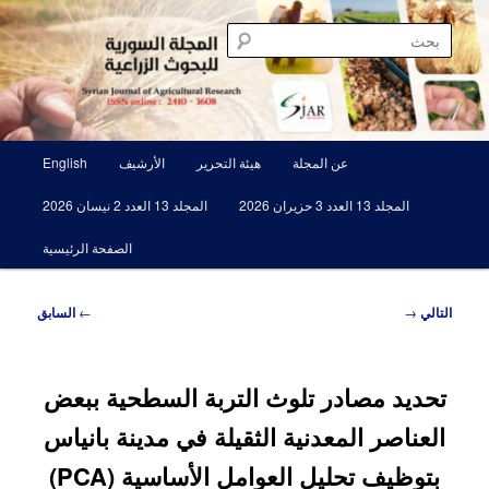
تخطي
مجلة علمية محكمة تصدرها الهيئة العامة للبحوث العلمية الزراعية
إلى
بحث
المحتوى
الأساسي
المجلة السورية للبحوث الزراعية SJAR
القائمة
عن المجلة
هيئة التحرير
الأرشيف
English
الرئيسية
المجلد 13 العدد 3 حزيران 2026
المجلد 13 العدد 2 نيسان 2026
الصفحة الرئيسية
تصفّح
التالي
→
←
السابق
المقالات
تحديد مصادر تلوث التربة السطحية ببعض
العناصر المعدنية الثقيلة في مدينة بانياس
بتوظيف تحليل العوامل الأساسية (PCA)