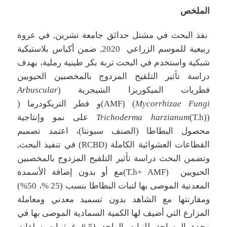
الملخص
نفذ البحث في مشتل حدائق جامعة تشرين, في عروة
ربيعية للموسم الزراعي 2020, ضمن أكياس بلاستيكية
شبكية واستخدم في البحث تربة بكر طينية رملية، بهدف
دراسة تأثير التلقيح المزدوج بالمخصبين الحيويين
فطريات الميكوريزا الشيجرية (
Arbuscular
Mycorrhizae Fungi
) (AMF)و فطر التريكودرما (
(
Trichoderma harzianum
(T.h) على نمو وإنتاجية
محصول البطاطا (الصنف سبونتا)، اعتمد تصميم
القطاعات العشوائية الكاملة (RCBD) في تنفيذ البحث,
وتضمن البحث دراسة تأثير التلقيح المزدوج بالمخصبين
الحيويين (T.h+ AMF)مع أو بدون إضافة الأسمدة
المعدنية الموصى بها لنبات البطاطا بنسب (25 %، 50%)
ومقارنتها مع الشاهد بدون تسميد معدني ومعاملة
المزارع التي أضيف لها الكمية السمادية الموصى بها في
وحدة المساحة للنبات الواحد (6.5 غ /نبات سلفات