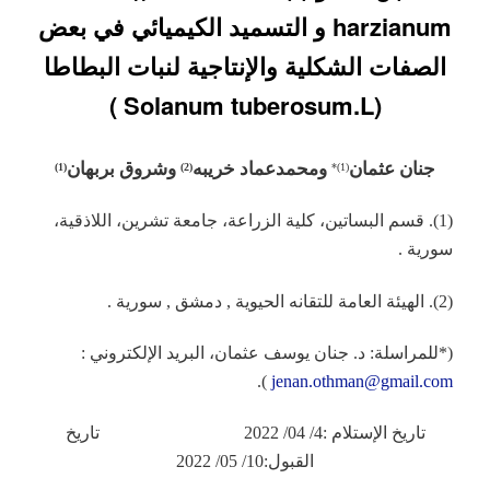
harzianum و التسميد الكيميائي في بعض
الصفات الشكلية والإنتاجية لنبات البطاطا
(Solanum tuberosum.L )
جنان عثمان
و
محمدعماد خريبه
وشروق بربهان
)
1
(
(2)
(1)*
(1). قسم البساتين، كلية الزراعة، جامعة تشرين، اللاذقية،
سورية .
(2). الهيئة العامة للتقانه الحيوية , دمشق , سورية .
(*للمراسلة: د. جنان يوسف عثمان، البريد الإلكتروني :
).
jenan.othman@gmail.com
تاريخ الإستلام :4/ 04/ 2022 تاريخ
القبول:10/ 05/ 2022