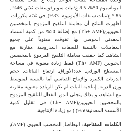
البوتاسيوم 50%، 8.5 غ/نبات سوبرفوسفات ثلاثي 46% ,
5.85 غ/نبات سلفات الأمونيوم 33%), في ثلاثة مكررات.
أظهرت النتائج أن معاملة التلقيح المزدوج بالمخصبين
الحيويين(T.h+ AMF) مع إضافة 50% من كمية السماد
المعدني الموصى بها تفوقت معنوياً على جميع
المعاملات بالنسبة للصفات المدروسة مقارنة مع
الشاهد, كما حققت معاملة التلقيح المزدوج بالمخصبين
الحيويين (T.h+ AMF) فقط زيادة معنوية في مساحة
المسطح الورقي, عددالأوراق, ارتفاع النباتات, حجم
الدرنات الكبيرة والإنتاج القياسي أما بالنسبة لمتوسط
وزن الدرنة, إنتاجية النبات لم تكن الزيادة معنوية مقارنة
مع الشاهد، و بذلك يتجلى الدور الفعال للتلقيح المزدوج
بالمخصبين الحيويين(T.h+ AMF) في تقليل كمية
الأسمدة المعدنية50%) ) مع زيادة الإنتاجية.
الكلمات المفتاحية:
البطاطا, المخصب الحيوي (AMF),