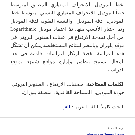
لخطأ الموديل ,الانحراف المعياري المطلق لمتوسط
خطأ الموديل, الانحراف المعياري النسبي لمتوسط خطأ
الموديل، دقة الموديل والنسبة المئوية لدقة الموديل
وتم اختيار الأنسب منها. تمّ اعتماد موديل Logarithmic
من أجل نمذجة الارتفاع في عينات الصنوبر البروتي في
موقع بلوران وبالنظر للنتائج المستخلصة يمكن أن تشكّل
هذه الدراسة نقطة ارتكاز لدراسات قادمة في هذا
المجال تسمح بتطوير وإدارة مواقع شبيهة بموقع
الدراسة.
الكلمات
المفتاحية
:
منحنيات الارتفاع ، الصنوبر البروتي،
جودة الموديل، المساحة القاعدية، منطقة بلوران.
البحث كاملاً باللغة العربية:
pdf
بريد المجلة
sjargcsar@gmail.com