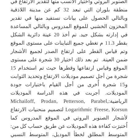
الصنوبر البروتي واختيار الأنسب منها لتقدير الارتفاع في
منطقة بلوران التي تبعد 32 كم عن مدينة اللاذقية
وبالتالي الحصول على بيانات نستفيد منها في تقدير
المخزون الخشبي للموقع المدروس وبالتالي المساعدة
في إدارته بشكل جيد. تم أخذ 20 عينة دائرية الشكل
بقطر 11.3 م تغطي جميع التباينات على مستوى الموقع
وتم قياس القطر على ارتفاع الصدر لجميع الأشجار
ضمن العينة. تم بعد ذلك اختيار 30 شجرة على مستوى
الموقع وقياس ارتفاعها وقطرها حيث تم استخدام 15
شجرة من أجل تصميم موديلات الارتفاع وتحديد الثوابت
و15 شجرة أُخرى من أجل القيام باختبارات جودة
الموديلات. أجربت في هذه الدراسة الموديلات
الرياضية:Michailoff, Prodan, Petterson, Parabel,
Logarithmic Freese, Korsun لتصميم منحنيات الارتفاع
لأشجار الصنوبر البروتي في الموقع المدروس كما
اُختبرَت كفاءة هذه الموديلات عن طريق حساب كل من:
المتوسط المطلق لخطأ الموديل، المتوسط النسبي