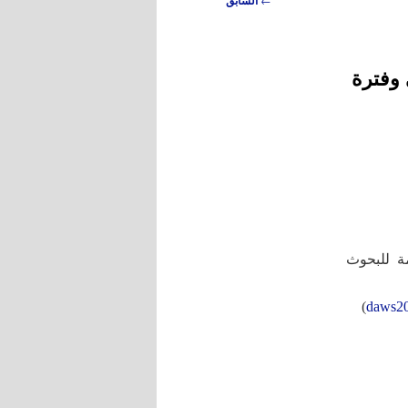
السابق
 وفترة
ة للبحوث
)
daws2