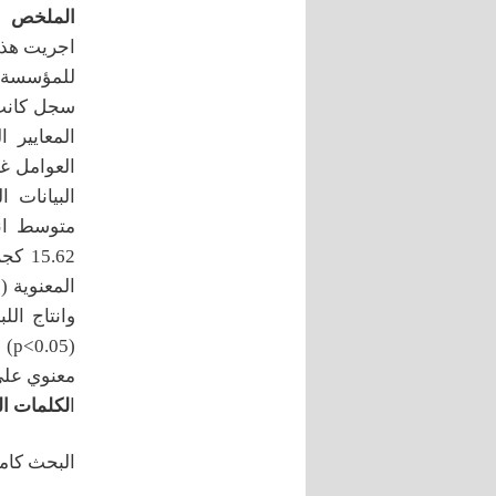
الملخص
اجريت هذه 
المعايير 
العوامل غي
وانتاج الل
(5
معنوي على 
ا
لكلمات ال
البحث كاملا