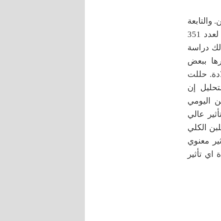
 والتابعة
للمؤسسة الاقتصادية اليمنية لقطيع من ابقار الفريزيان بأستخدام السجلات لعدد 351
. كان الهدف من ذلك دراسة
رها ببعض
ادة. حللت
SAS . وبينت نتائج التحليل إن
يةج اللبن اليومي
ي 398 يوم. كما وجد تأثير عالي
اللبن الكلي
ثير معنوي
ة اي تأثير