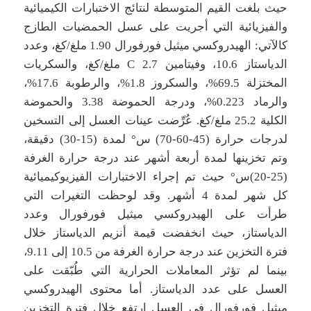
حيث بلغت القيم المتوسطة لنتائج الاختبارات الكيميائية
والفيزيائية التي أجريت على عسل الحمضيات الطازج
كالآتي: الهيدروكسي ميثيل فورفورال 1.90 ملغ/كغ، وعدد
الدياستاز 10.6، وفيتامين C 2.7 ملغ/كغ، والسكريات
المختزلة 69.5%، والسكروز 1.8%، والرطوبة 17.6%،
والرماد 0.223%، ودرجة الحموضة 3.38 والحموضة
الكلية 25.2 ملغ/كغ. عُرِّضت عينات العسل إلى التسخين
لدرجات حرارة (45-60-70) س° لمدة (15-30) دقيقة،
وتم تخزينها لمدة أربعة أشهر عند درجة حرارة الغرفة
(25-20)س° حيث تم إجراء الاختبارات الفيزيوكيميائية
كل شهر لمدة 4 أشهر. وقد لوحظت التغيرات التي
طرأت على الهيدروكسي ميثيل فورفورال وعدد
الدياستاز، حيث انخفضت قيمة أنزيم الدياستاز خلال
فترة التخزين عند درجة حرارة الغرفة من 10.5 إلى 9.11،
بينما لم تؤثر المعاملات الحرارية التي طُبّقت على
العسل على عدد الدياستاز. أما محتوى الهيدروكسي
ميثيل فورفورال في العسل ارتفع خلال فترة التخزين