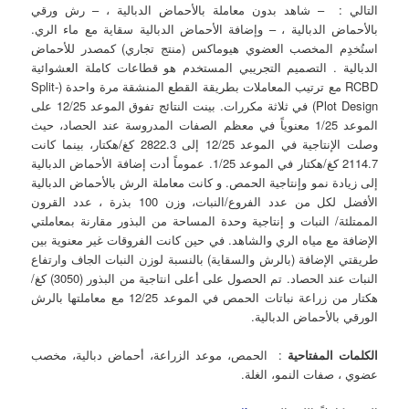
التالي : – شاهد بدون معاملة بالأحماض الدبالية ، – رش ورقي
بالأحماض الدبالية ، – وإضافة الأحماض الدبالية سقاية مع ماء الري.
استُخدِم المخصب العضوي هيوماكس (منتج تجاري) كمصدر للأحماض
الدبالية . التصميم التجريبي المستخدم هو قطاعات كاملة العشوائية
RCBD مع ترتيب المعاملات بطريقة القطع المنشقة مرة واحدة (Split-
Plot Design) في ثلاثة مكررات. بينت النتائج تفوق الموعد 12/25 على
الموعد 1/25 معنوياً في معظم الصفات المدروسة عند الحصاد، حيث
وصلت الإنتاجية في الموعد 12/25 إلى 2822.3 كغ/هكتار، بينما كانت
2114.7 كغ/هكتار في الموعد 1/25. عموماً أدت إضافة الأحماض الدبالية
إلى زيادة نمو وإنتاجية الحمص. و كانت معاملة الرش بالأحماض الدبالية
الأفضل لكل من عدد الفروع/النبات، وزن 100 بذرة ، عدد القرون
الممتلئة/ النبات و إنتاجية وحدة المساحة من البذور مقارنة بمعاملتي
الإضافة مع مياه الري والشاهد. في حين كانت الفروقات غير معنوية بين
طريقتي الإضافة (بالرش والسقاية) بالنسبة لوزن النبات الجاف وارتفاع
النبات عند الحصاد. تم الحصول على أعلى انتاجية من البذور (3050) كغ/
هكتار من زراعة نباتات الحمص في الموعد 12/25 مع معاملتها بالرش
الورقي بالأحماض الدبالية.
الكلمات المفتاحية
: الحمص، موعد الزراعة، أحماض دبالية، مخصب
عضوي ، صفات النمو، الغلة.