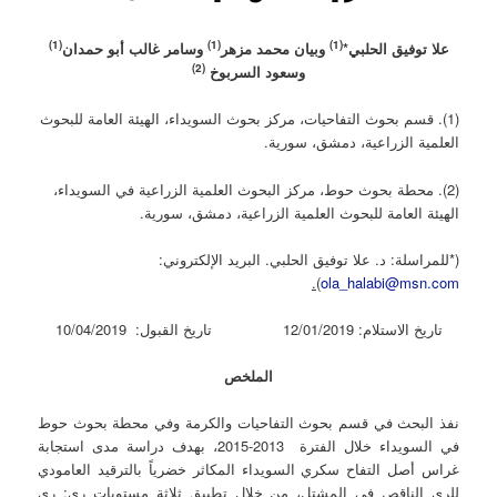
(1)
(1)
(1)
علا توفيق الحلبي*
وبيان محمد مزهر
وسامر غالب أبو حمدان
(2)
وسعود السربوخ
(1). قسم بحوث التفاحيات، مركز بحوث السويداء، الهيئة العامة للبحوث
العلمية الزراعية، دمشق، سورية.
(2). محطة بحوث حوط، مركز البحوث العلمية الزراعية في السويداء،
الهيئة العامة للبحوث العلمية الزراعية، دمشق، سورية.
(*للمراسلة: د. علا توفيق الحلبي. البريد الإلكتروني:
).
ola_halabi@msn.com
تاريخ الاستلام: 12/01/2019 تاريخ القبول: 10/04/2019
الملخص
نفذ البحث في قسم بحوث التفاحيات والكرمة وفي محطة بحوث حوط
في السويداء خلال الفترة 2013-2015، بهدف دراسة مدى استجابة
غراس أصل التفاح سكري السويداء المكاثر خضرياً بالترقيد العامودي
للري الناقص في المشتل، من خلال تطبيق ثلاثة مستويات ري: ري