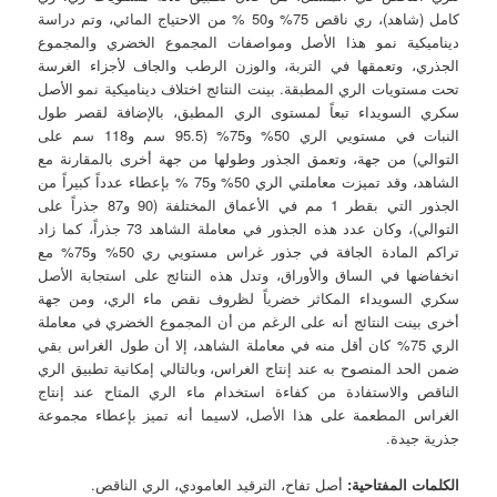
كامل (شاهد)، ري ناقص 75% و50 % من الاحتياج المائي، وتم دراسة
ديناميكية نمو هذا الأصل ومواصفات المجموع الخضري والمجموع
الجذري، وتعمقها في التربة، والوزن الرطب والجاف لأجزاء الغرسة
تحت مستويات الري المطبقة. بينت النتائج اختلاف ديناميكية نمو الأصل
سكري السويداء تبعاً لمستوى الري المطبق، بالإضافة لقصر طول
النبات في مستويي الري 50% و75% (95.5 سم و118 سم على
التوالي) من جهة، وتعمق الجذور وطولها من جهة أخرى بالمقارنة مع
الشاهد، وقد تميزت معاملتي الري 50% و75 % بإعطاء عدداً كبيراً من
الجذور التي بقطر 1 مم في الأعماق المختلفة (90 و87 جذراً على
التوالي)، وكان عدد هذه الجذور في معاملة الشاهد 73 جذراً، كما زاد
تراكم المادة الجافة في جذور غراس مستويي ري 50% و75% مع
انخفاضها في الساق والأوراق، وتدل هذه النتائج على استجابة الأصل
سكري السويداء المكاثر خضرياً لظروف نقص ماء الري، ومن جهة
أخرى بينت النتائج أنه على الرغم من أن المجموع الخضري في معاملة
الري 75% كان أقل منه في معاملة الشاهد، إلا أن طول الغراس بقي
ضمن الحد المنصوح به عند إنتاج الغراس، وبالتالي إمكانية تطبيق الري
الناقص والاستفادة من كفاءة استخدام ماء الري المتاح عند إنتاج
الغراس المطعمة على هذا الأصل، لاسيما أنه تميز بإعطاء مجموعة
جذرية جيدة.
الكلمات المفتاحية:
أصل تفاح، الترقيد العامودي، الري الناقص.