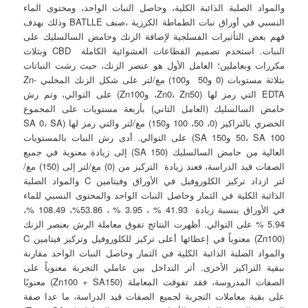
والمواد الصلبة الذائبة الكلية، وحاصل النبات الواحد، ومحتوى الماء
النسبي في أوراق نبات الطماطة الكرزية ،صنف BATLLE وذلك بهدف
فهم بعض التأثيرات الفسلجية لإضافة الزنك وحامض السالسليك على
النبات. استخدم تصميم القطاعات العشوائية الكاملة CBD وبثلاث
مكررات وبعاملين؛ العامل الأول هو عنصر الزنك، حيث رشت النباتات
بثلاثة مستويات (0 و50 و100) مغ/لتر على شكل الزنك المخلبي Zn-
EDTA التي رمز لها (Zn0، Zn50، وZn100) على التوالي، وتم رش
حامض السالسليك (العامل الثاني) بأربعة مستويات على المجموع
الخضري بالتراكيز (0، 50، 100 و150) مغ/لتر والتي رمز لها (SA 0، SA
50، SA 100 وSA 150) على التوالي. أدى رش النبات بالمستويات
العالية من حامض السالسليك (SA 150) إلى زيادة معنوية في جميع
الصفات قيد الدراسة، فعند زيادة التركيز من (0) مغ/لتر إلى (150) مغ/
لتر ازداد تركيز الكلوروفيل في الأوراق وفيتامين C والمواد الصلبة
الذائبة الكلية في الثمار وحاصل النبات الواحد والمحتوى النسبي للماء
في الأوراق بنسبة زيادة 41.93 % ، 3.95 % ، 53.86%، 108.49 %،
5.94 % على التوالي. أظهرت‏ النتائج تفوق معاملة الرش بعنصر الزنك
(Zn100) معنوياً في إعطائها أعلى تركيز للكلوروفيل وتركيز فيتامين C
والمواد الصلبة الذائبة الكلية في الثمار وحاصل النبات الواحد مقارنة
ببقية التراكيز الأخرى. أثر التداخل بين عاملي التجربة معنوياً على
الصفات المدروسة، فقد تفوقت المعاملة (Zn100 + SA150) معنويًا
على بقية معاملات التجربة لجميع الصفات قيد الدراسة، ما عدا صفة