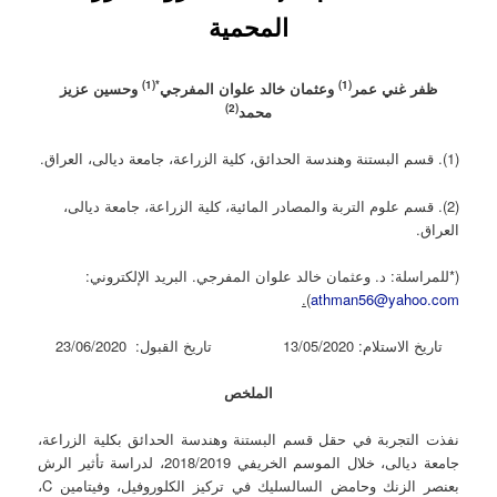
المحمية
*(1)
(1)
ظفر غني عمر
وعثمان خالد علوان المفرجي
وحسين عزيز
(2)
محمد
(1). قسم البستنة وهندسة الحدائق، كلية الزراعة، جامعة ديالى، العراق.
(2). قسم علوم التربة والمصادر المائية، كلية الزراعة، جامعة ديالى،
العراق.
(*للمراسلة: د. وعثمان خالد علوان المفرجي. البريد الإلكتروني:
).
athman56@yahoo.com
تاريخ الاستلام: 13/05/2020 تاريخ القبول: 23/06/2020
الملخص
نفذت التجربة في حقل قسم البستنة وهندسة الحدائق بكلية الزراعة،
جامعة ديالى، خلال الموسم الخريفي 2018/2019، لدراسة تأثير الرش
بعنصر الزنك وحامض السالسليك في تركيز الكلوروفيل، وفيتامين C،