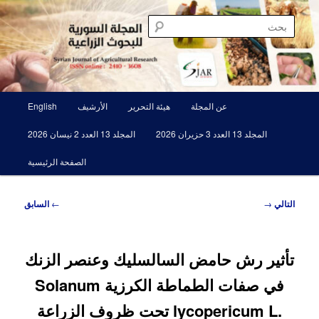
تخطي
مجلة علمية محكمة تصدرها الهيئة العامة للبحوث العلمية الزراعية
إلى
بحث
المحتوى
الأساسي
المجلة السورية للبحوث الزراعية SJAR
القائمة
عن المجلة
هيئة التحرير
الأرشيف
English
الرئيسية
المجلد 13 العدد 3 حزيران 2026
المجلد 13 العدد 2 نيسان 2026
الصفحة الرئيسية
تصفّح
التالي
→
←
السابق
المقالات
تأثير رش حامض السالسليك وعنصر الزنك
في صفات الطماطة الكرزية ‏Solanum
lycopericum L.‎‏ تحت ظروف الزراعة