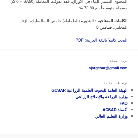
المحتوى النسبي للماء في الأوراق، فقد تفوقت المعاملة (Zn0 + SA50)
مسجلة متوسطاً بلغ 72.80 %.
الكلمات المفتاحية
:
البندورة (الطماطة) حامض السالسليك، الزنك
المخلبي، فيتامين C .
البحث كاملاً باللغة العربية: PDF
بريد المجلة
sjargcsar@gmail.com
ارتباطات مفيدة
الهيئة العامة للبحوث العلمية الزراعية GCSAR
وزارة الزراعة والإصلاح الزراعي
FAO
أكساد ACSAD
وزارة التعليم العالي