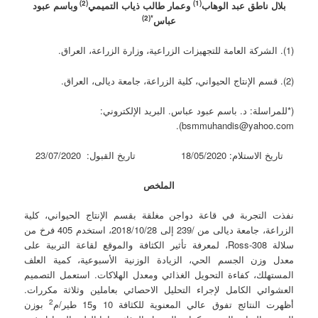
(2)
(1)
بلال ناطق عبد الوهاب
وعمار طالب ذياب التميمي
وباسم عبود
*(2)
عباس
(1). الشركة العامة للتجهيزات الزراعية، وزارة الزراعة، العراق.
(2). قسم الإنتاج الحيواني، كلية الزراعة، جامعة ديالى، العراق.
(*للمراسلة: د. باسم عبود عباس. البريد الإلكتروني:
bsmmuhandis@yahoo.com).
تاريخ الاستلام: 18/05/2020 تاريخ القبول: 23/07/2020
الملخص
نفذت التجربة في قاعة دواجن مغلقة بقسم الإنتاج الحيواني، كلية
الزراعة، جامعة ديالى من /239 إلى 2018/10/28، استخدم 405 فرخ من
سلالة Ross-308، لمعرفة تأثير الكثافة والموقع لقاعة التربية على
معدل وزن الجسم الحي، الزيادة الوزنية الأسبوعية، كمية العلف
المستهلك، كفاءة التحويل الغذائي ومعدل الهلاكات. استعمل التصميم
العشوائي الكامل لإجراء التحليل الاحصائي بعاملين وثلاثة مكررات.
2
أظهرت النتائج تفوق عالي المعنوية للكثافة 10 و15 طير/م
بوزن