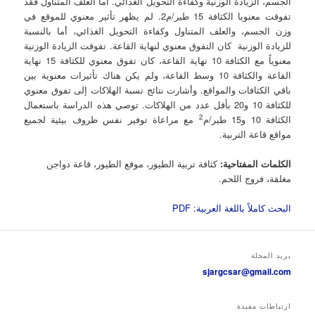
الجسم، الزيادة الوزنية وكفاءة التحويل الغذائي. اما العلف المتناول فقد
تفوقت معنويا الكثافة 15 طير/م2. لم يظهر تأثير معنوي للموقع في
وزن الجسم، والعلف المتناول وكفاءة التحويل الغذائي، أما بالنسبة
للزيادة الوزنية كان التفوق معنوي لنهاية القاعة. تفوقت الزيادة الوزنية
معنوياً مع الكثافة 10 نهاية القاعة، كان تفوق معنوي للكثافة 15 نهاية
القاعة والكثافة 10 وسط القاعة، ولم يكن هناك تأثيرات معنوية بين
باقي الكثافات والمواقع. وأشارت نتائج نسبة الهلاكات إلى تفوق معنوي
للكثافة 10 و20 بأقل عدد من الهلاكات. توصي هذه الدراسة باستعمال
2
الكثافة 10 و15 طير/م
مع مراعاة توفير نفس ظروف بيئية لجميع
مواقع قاعة التربية.
الكلمات المفتاحية:
كثافة تربية الطيور، موقع الطيور، قاعة دواجن
مغلقة، فروج اللحم.
البحث كاملاً باللغة العربية: PDF
بريد المجلة
sjargcsar@gmail.com
ارتباطات مفيدة