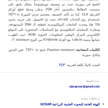
القمح في سورية، حيث تم توصيفه مورفولوجياً بشكل دقيق على
مستنبت البطاطا ديكستروز آجار PDA، وعلى وسط قطع أوراق
القرنفل CLA. كما تم تأكيد التصنيف بتضخيم جزئي للمورثة
-α
TEF1
باستخدام زوج البادئات ef1/ef2، حيث تمّ الحصول على حزمة بحدود
700 bp، وتحديد التتابعات النيوكليوتيدية لقطعة الـ DNA المستهدفة،
ومقارنة التسلسل النيكليوتيدي مع التسلسلات المنشورة على الموقع
الإلكتروني للمركز الوطني للمعلومات الحيوية NCBI، حيث أظهرت
تشابهاً بنسبة 98.04% مع العزلة KY659169 من النوع
F. torulosum
.
الكلمات المفتاحية:
Fusarium torulosum
،
قمح، TEF1- α، عفن الجذور
والتاج، سورية.
البحث كاملاً باللغة العربية:
PDF
بريد المجلة
sjargcsar@gmail.com
ارتباطات مفيدة
الهيئة العامة للبحوث العلمية الزراعية GCSAR