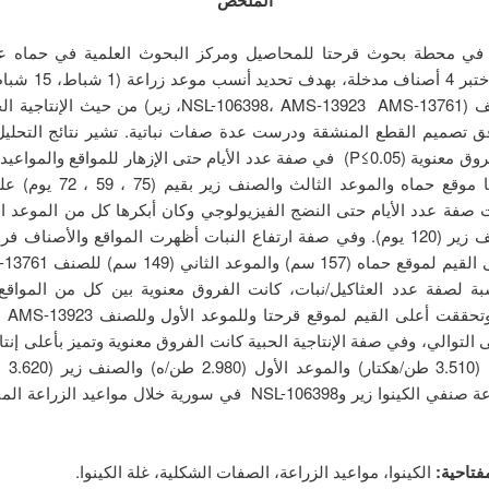
وأفضل صنف (NSL-106398، AMS-13923 AMS-13761، زير) من حيث 
ق تصميم القطع المنشقة ودرست عدة صفات نباتية. تشير نتائج التحلي
إلى وجود فروق معنوية (P≤0.05) في صفة عدد الأيام حتى الإزهار للمواقع والم
وكان أبكرها موقع حماه والموعد الثالث 
يوم) والصنف زير (120 يوم). وفي صفة ارتفاع النبات أظهرت المواقع والأصناف 
بة لصفة عدد العثاكيل/نبات، كانت الفروق معنوية بين كل من المواقع 
التوالي، وفي صفة الإنتاجية الحبية كانت الفروق معنوية وتميز بأعلى إنت
موقع حماه
فتاحية:
الكينوا، مواعيد الزراعة، الصفات الشكلية، غلة الكينوا.