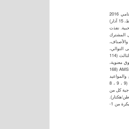
نفذ البحث في محطة بحوث قرحتا للمحاصيل ومركز البحوث العلمية في حماه عامي 2016
و2017، إذ اختبر 4 أصناف مدخلة، بهدف تحديد أنسب موعد زراعة (1 شباط، 15 شباط، 15 آذار)
الإنتاجية الحبية. نفذت
ل المشترك
واعيد والأصناف،
والصنف زير بقيم (75 ، 59 ، 72 يوم) على التوالي،
وكذلك كانت صفة عدد الأيام حتى النضج الفيزيولوجي وكان أبكرها كل من الموعد الثالث (114
فروق معنوية،
وكانت أعلى القيم لموقع حماه (157 سم) والموعد الثاني (149 سم) للصنف AMS-13761 (168
والمواعيد
والأصناف وتحققت أعلى القيم لموقع قرحتا وللموعد الأول وللصنف AMS-13923 (8 ، 9 ، 9
اجية كل من
 (3.510 طن/هكتار) والموعد الأول (2.980 طن/ه) والصنف زير (3.620 طن/هكتار).
يوصى بزراعة صنفي الكينوا زير وNSL-106398 في سورية خلال مواعيد الزراعة المبكرة من 1-