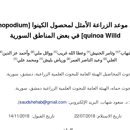
تحديد موعد الزراعة الأمثل لمحصول الك
quinoa Willd] في بعض المناطق السورية
هاب
وثامر الحنيش
وعطا الله غريب
ووائل ملي
وأحمد عز الدين
(2)
(2)
(1)
(1)
*(1)
العلي
وعبد الناصر العمر
ورياض بليش
ومحمد علي
(1)
(1)
(2)
(2)
 د. سعود شهاب. البريد الإلكتروني:
saudshehab@gmail.com
).
تاريخ الاستلام: 22/07/2018 تاريخ القبول: 14/11/2018
الملخص