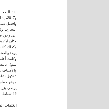
التجارب وف
سم)، بالنس
عثكول) على 
15 شباط.
الكلمات الم