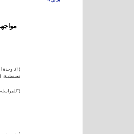
التالي
المقالات
مواجهة
ل
قسنطينة، ال
(*للمراسلة: ياسين
نُفذت تجرب