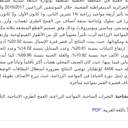
ني) في سلوك وإنتاجية
سبعة أصناف
من القمح الطري (هضاب، وأرز، و
وتيديس، وماسين وبومرزوﭪ)، وذلك وفق تصميم القطع المنشقة بثلاثة مكرر
المواعيد الزراعية أثرت تأثيراً معنوياً في كل من الأطوار الفينولوجية، وارتف
والغلة الحبية ومكوناتها، حيث بين
في كل من: ارتفاع النباتات بنسبة 20.81%، وعدد
12.53%، ووزن الألف حبة بنسبة 10.92%، والغلة
اين فيما بينها، حيث كان الصنف المحلي هضاب أكثر تأقلماً وثباتاً في منط
بمتوسط غلة حبية 4456 كغ/هكتار. توصي النتائج بضرورة استغلال البطاقات ال
 (مثل دورة الحياة) في المواعيد الزراعية، حيث تزرع الأصناف طويلة ال
اف قصيرة العمر بمواعيد متأخرة.
فتاحية
: التغيرات المناخية، المواعيد الزراعية، القمح الطري، الإنتاجية، التأ
 باللغة العربية:
PDF