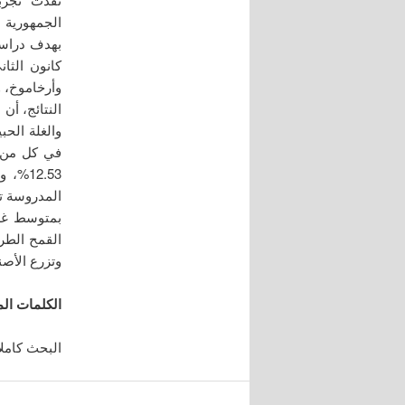
كانون الثا
وأرخاموخ، 
النتائج، أن 
المدروسة تب
القمح الطري
وتزرع الأصن
الكلمات الم
البحث كاملاً