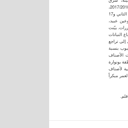
الجمهورية الجزائرية الديمقراطية الشعبية، خلال الموسمين الزراعيين 2016/2017 و2017/2018،
بهدف دراسة تأثير أربعة مواعيد زراعية (14 تشرين الثاني، و1 كانون الأول، و2 كانون الثاني و17
عين عبيد،
ات. بيّنت
اع النباتات
ت النتائج أن قصر فترة الإسبال بنسبة 22.52% أدى إلى تراجع
 السنابل بنسبة 14.02% وعدد الحبوب بنسبة
 الحبية بنسبة 69.96%. كما أبدت الأصناف
قة بونوارة
وصفية لأصناف
عمر مبكراً
قلم.