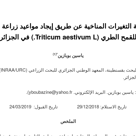
 التغيرات المناخية عن طريق إيجاد مواعيد زراعة 
لقمح الطري (Triticum aestivum L.) في الجزائر
ياسين
بوبازين
*(1)
(1). وحدة البحث ب
جزائر.
 بوبازين. البريد الإلكتروني. yboubazine@yahoo.fr).
تاريخ الاستلام: 29/12/2018 تاريخ القبول: 24/03/2019
الملخص
ة حقلية في المحطة الحقلية لمنطقة بونوارة التابعة لمدينة قسن