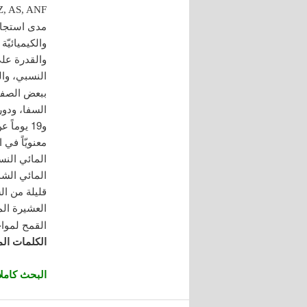
, AS, ANF
مدى استجابت
والقدرة على
النسبي، وال
ببعض الصفات
معنويّاً في
المائي النس
قليلة من ا
العشيرة الم
القمح لمواجه
الكلمات الم
البحث كاملاً