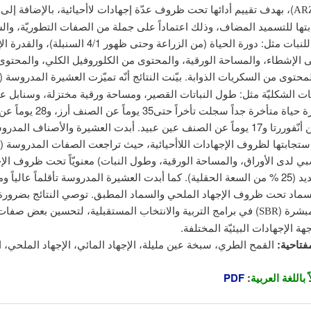
)، بهدف تقييم أدائها تحت ظروف عدّة إجهادات لاأحيائية، بالإضافة إلى
ARZ
ها للتسميد المضاف، وذلك اعتماداً على جملة من الصفات التطوريّة، والش
والكيميائيّة للنبات مثل: دورة الحياة (من الزراعة وحتى ظهور 4/1 السنبلة
 الإشطاء، والمساحة الورقية، والمحتوى من الكلوروفيل الكلي، والمحتوى
محتوى من السكريات الذوابة. بيّنت النتائج أنّه تميّزت العشيرة المدروسة (
 الشكليّة مثل: طول النباتات القصير، ومساحة ورقية مختزلة، وسنابل ع
السفا، ودورة حياة متأخرة جداً سجلت تأخراً حت
و19 يوماً عن أنّفوررتا و17 يوماً عن الصنف عين عبيد. أبدت العشيرة والأصناف المدرو
 استجابتها لظروف الإجهادات اللاأحيائية، حيث تراجعت الصفات المدروسة (
بي لدى الأوراق، والمساحة الورقية، وطول النبات) معنويّاً تحت ظروف الإج
المائي الشديد (25 % من السعة الحقلية). كما أبدت العشيرة المدروسة تأقلماً عالياً
لسماد تحت ظروف الإجهاد الملحي والسماد المطبق. توصي النتائج بضرورة
بشرة (
) في برامج التربية والانتخاب المستقبلية، لتحسين بعض صفا
SBR
ة الإجهادات البيئيّة المختلفة.
فتاحية:
القمح الطري، سبخة عين مليلة، الإجهاد المائي، الإجهاد الملحي، ا
 باللغة العربية
:
PDF