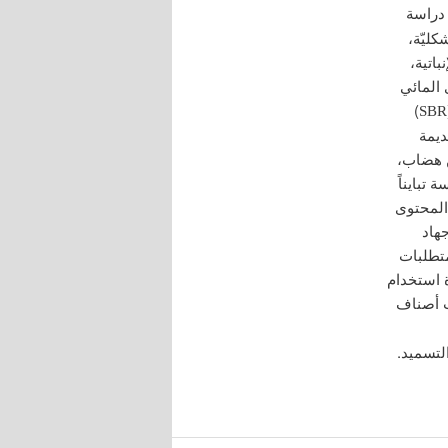
 دراسة
كليّة،
)، والقدرة الإنباتية،
 المائي
)
SBR
ديمة
ى35 يوماً عن الصنف أرز، و28 يوماً عن هضاب،
سة تبايناً
المحتوى
هاد
 ومتطلبات
 استخدام
ت أصناف
لتسميد.