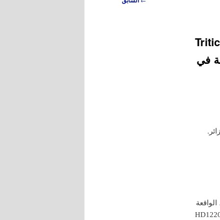
السابق
ة (SBR) من القمح الطري (.Triticum
حة في
الواقعة
HD1220