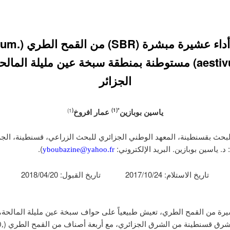
تقييم أداء عشيرة مبشر
aestivum L) مستوطنة بمنطقة سبخة عين مليلة المال
الجزائر
ياسين
بوبازين
عمار افروخ
(
)
1
*(
1)
د. ياسين بوبازين. البريد الإلكتروني:
).
yboubazine@yahoo.fr
تاريخ الاستلام: 2017/10/24 تاريخ القبول: 2018/04/20
رة من القمح الطري، تعيش طبيعياً على حواف سبخة عين مليلة المالحة، 
رق قسنطينة من الشرق الجزائري، مع أربعة أصناف من القمح الطري (
,