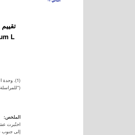
التالي
المقالات
(1). وحدة البحث بقسنطينة، المعهد الوطني الجزائري للبحث الزراعي، قسنطينة، الجزائر.
(*للمراسلة: 
الملخص:
اختُبرت عشي
إلى جنوب ش