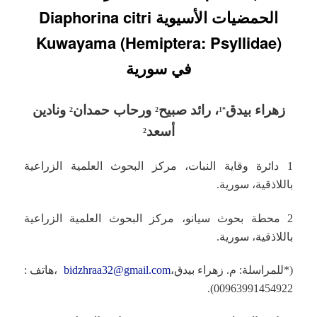
الحمضيات الأسيوية Diaphorina citri
Kuwayama (Hemiptera: Psyllidae)
في سورية
زهراء بيدق
، رائد صبيح
و
رحاب حمدان
و
نادين
2
2
1
*
أسعد
2
1 دائرة وقاية النبات، مركز البحوث العلمية الزراعية
باللاذقية، سورية.
2 محطة بحوث سيانو، مركز البحوث العلمية الزراعية
باللاذقية، سورية.
(*للمراسلة: م. زهراء بيدق،
bidzhraa32@gmail.com
،هاتف :
00963991454922).