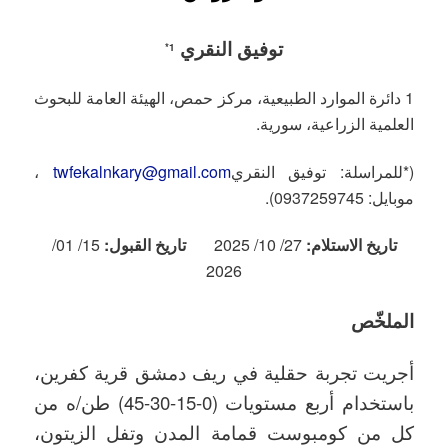
توفيق النقري
*
1
1 دائرة الموارد الطبيعية، مركز حمص، الهيئة العامة للبحوث
العلمية الزراعية، سورية.
(*للمراسلة: توفيق النقري
twfekalnkary@gmail.com
،
موبايل: 0937259745).
تاريخ الاستلام:
27/ 10/ 2025
تاريخ القبول:
15/ 01/
2026
الملخّص
أجريت تجربة حقلية في ريف دمشق قرية كفرين،
باستخدام أربع مستويات (0-15-30-45) طن/ه من
كل من كومبوست قمامة المدن وتفل الزيتون،