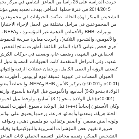
أجريت الدراسة على 25 رأساً من الماعز الشامي ف
2014/2015 في فترة حملها المتأخر، بهدف تحديد بعض
التشخيص المبكر لهذه الحالة. صنّفت الحيوانات في مجموعتين:
من المجموعتين في مراحل مختلفة من الحمل لإجراء الاختبارات 
بوتيرا
أجري فحص عياني لأكباد الماعز النافقة. أظهرت نتائج الفحص ا
انخفاض في الشهية، وضعف عام، وضعف في حركات الكرش وا
شديد، وفي المراحل المتقدمة كانت الحيوانات المصابة تميل 
كضعف الرؤية أو العمى الكامل، ورجفان عضلات الرقبة والتوائه
الحيوان المصاب في غيبوبة عميقة ليوم أو يومين. أظهرت تحالي
الولادة بـنحو (2-3) أسابيع، والألبومين قبل الولادة بأسبوع،
(p≤0.001) قبل الولادة بـنحو (1-3) أسابيع،
وكان الأسيتون إيجابياً (+++) قبل الولادة بأسبوع. أظهرت الصفة
الجثة هزيلة، ومعدتها وأمعائها فارغة، ورحمها يحتوي على توائم ثن
ولونه أبيض مصفر، أو أصفر برتقالي، ذو ملمس دهني، وحواف س
ضرورة تقييم بعض المؤشرات السريرية والبيوكيميائية وقي
التشخيص المبكر، وتقييم مخاطر التسمم الحملي لإناث الماعز ا