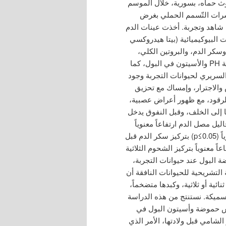
ي مركز بحوث حماه، بسورية، خلال الموسم
 مؤشرات التّسمم الحملي بغرض
 شاهد وتجربة. أخذت عينات الدم
البيوكيميائية (بيتا هيدروكسي
ت–BHB والأحماض الدهنية غير المؤسترة ، وNEFA ، وسكر الدم، والبروتين الكلي،
والألبومين، والشحوم الثلاثية)، وأجريت معايرة سريعة للحموضة PH والأسيتون في البول، كما
لسريري لحيوانات التجربة وجود
لاجترار، وإمساك مع تحزيق
للرقود، مع ظهور أعراض عصبية،
ا إلى الخلف، وقبل النفوق يدخل
ل مصل الدم ارتفاعاً معنوياً
(p≤0.01 وp≤0.001) بتركيز كلاً من BHB وNEFA، وانخفاضاً معنوياً (p≤0.05) بتركيز سكر الدم قبل
 وارتفاعاً معنوياً بتركيز الشحوم الثلاثية
 ولوحظ ميل لحموضة البول عند حيوانات التجربة،
 التشريحية للحيوانات النافقة أن
ائية أو ثلاثية، وكبدها متضخماً،
ميكة. نستنتج من هذه الدراسة
اس حموضة وأسيتون البول في
لشامي قبل ولادتها، الأمر الذي