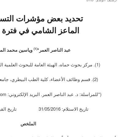
أرشيف الوسم:
BHB
تحديد بعض مؤشرات التسم
الماعز الشامي في فترة ا
عبد الناصر العمر*
وياسين محمد ال
(1)
(1). مركز بحوث حماه، الهيئة العامة للبحوث العلمية الزراعية، دمشق، سورية.
(2). قسم وظائف الأعضاء، كلية الطب البيطري، جامعة حماه، حماه، سورية.
(*للمراسلة: د. عبد الناصر العمر. البريد الإلكتروني: abdnaser64@gmail.com).
تاريخ الاستلام: 31/05/2016 تاريخ القبول: 19/06/2016
الملخص