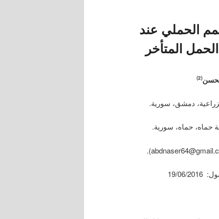
م الحملي عند
لحمل المتأخر
محسن
(2)