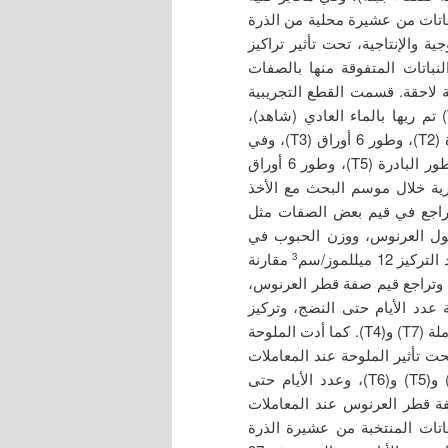
لزراعي 2018، بهدف انتخاب نباتات من عشيرة محلية من الذرة
سيولوجية والإنتاجية، تحت تأثير تراكيز
لنباتات المتفوقة منها بالصفات
ية لاحقة. قسمت القطع التجريبية
لجميع الطرز الوراثية في الأرض الدائمة إلى 7 معاملات: (T1) تم ريها بالماء العادي (شاهد)،
) في طور البادرة (T2)، وطور 6 أوراق (T3)، وفي
) في طور البادرة (T5)، وطور 6 أوراق
، وفي طوري البادرة و6 أوراق (T7). (حيث تم إجراء 12 رية خلال موسم البحث مع الأخذ
تراجع في قيم بعض الصفات مثل
ل العرنوس، ووزن الحبوب في
يللموز/سم
مقارنة
3
خاصة عند المعاملة (T4) و(T6) و(T7). وتراجع قيم صفة قطر العرنوس،
 عند المعاملات (5T) و(T6) و(T7)، وصفة عدد الأيام حتى النضج، وتركيز
البرولين في معاملة الري (T3)، ودليل مساحة الأوراق عند المعاملة (T7) و(T4). كما أدت الملوحة
 تأثير الملوحة عند المعاملات
(T2) و(T3) و(T5)، ودليل مساحة الأوراق عند المعاملات (T3) و(T5) و(T6)، وعدد الأيام حتى
البرولين عند المعاملات (5T) و(T6) و(T7)، وصفة قطر العرنوس عند المعاملات
ة (T2). انفردت بعض النباتات المنتخبة من عشيرة الذرة