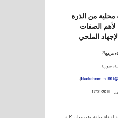
محلية من الذرة
صفراء (L. Zea mays) لأهم الصفات
إجهاد الملحي
ء مرهج
(1)
).
blackdream.m1991@
 لقضاء جبلة)، وفي مخابر كلية