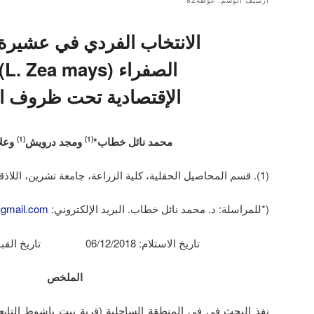
أرشيف الوسم:
غوطة82
الانتخاب الفردي في عشيرة 
ال
الإقتصادية تحت ظروف ال
محمد نائل خطاب*
ومجد درويش
وعلا
(1)
(1)
(1). قسم المحاصيل الحقلية، كلية الزراعة، جامعة تشرين، اللاذقية، سورية.
(*للمراسلة: د. محمد نائل خطاب. البريد الإلكتروني:
gmail.com
تاريخ الاستلام: 06/12/2018 تاريخ القبول: 17/01/2019
الملخص
نفذ البحث في في المنطقة الساحلية (قرية بيت ياشوط التابعة