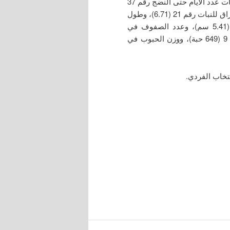
الصفراء غوطة 82 بمعاملاتها المختلفة (النباتات المتفوقة) بصفات عدد الأيام حتى النضج رقم 37
(119 يوماً)، وطول النبات رقم 42 (275 سم)، ودليل مساحة الأوراق للنبات رقم 21 (6.71)، وطول
العرنوس للنبات رقم 13 (18 سم)، وقطر العرنوس رقم 10 (5.41 سم)، وعدد الصفوف في
العرنوس رقم 46 (20 صف)، وعدد الحبوب في العرنوس رقم 9 (649 حبة)، ووزن الحبوب في