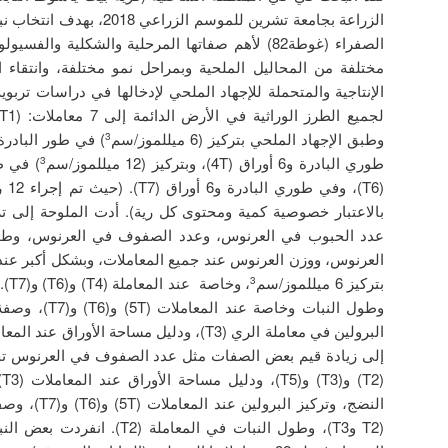
الزراعة بجامعة تشرين للموسم ا
الصفراء (غوطة82) لأهم صفاتها المرحلية والشكلية والف
مختلفة من المحاليل الملحية وبمراحل نمو مختلفة، وانتقاء ا
الإنتاجية والمتحملة للإجهاد الملحي لإدخالها في دراسات تربو
وطبق الإجهاد الملحي بتركيز (6 ميللموز/سم
3
طوري البادرة و6 أوراق (4T)، وبتركيز (12 ميللموز/سم
3
(T6)
بالاعتبار خصوصية كمية ومحتوى كل رية). أدت الملوحة إلى 
عدد الحبوب في العرنوس، وعدد الصفوف في العرنوس، وطو
العرنوس، ووزن العرنوس عند جميع المعاملات، وبشكل أكبر عند التركيز 12 م
بتركيز 6 ميللموز/سم
، و
3
وطول النبات وخاصة
إلى زيادة قيم بعض الصفات مثل عدد الصفوف في العرنوس تحت
النضج، وتركيز 
(T2 وT3)، وطول النبات في المعامل