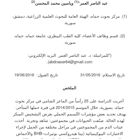
(2)
(1)
عبد الناصر العمر*
وياسين محمد المحسن
(1). مركز بحوث حماه، الهيئة العامة للبحوث العلمية الزراعية، دمشق،
سورية.
(2). قسم وظائف الأعضاء، كلية الطب البيطري، جامعة حماه، حماه،
سورية.
(*للمراسلة: د. عبد الناصر العمر. البريد الإلكتروني:
abdnaser64@gmail.com).
تاريخ الاستلام: 31/05/2016 تاريخ القبول: 19/06/2016
الملخص
أجريت الدراسة على 25 رأساً من الماعز الشامي في مركز بحوث
حماه، بسورية، خلال الموسم 2014/2015 في فترة حملها المتأخر،
بهدف تحديد بعض مؤشرات التّسمم الحملي بغرض التشخيص المبكر
لهذه الحالة. صنّفت الحيوانات في مجموعتين: شاهد وتجربة. أخذت
عينات الدم من المجموعتين في مراحل مختلفة من الحمل لإجراء
الاختبارات البيوكيميائية (بيتا هيدروكسي بوتيرات–BHB والأحماض