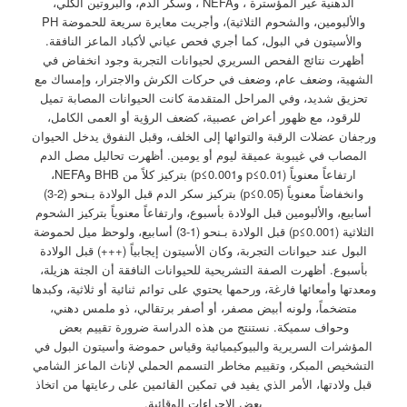
الدهنية غير المؤسترة ، وNEFA ، وسكر الدم، والبروتين الكلي،
والألبومين، والشحوم الثلاثية)، وأجريت معايرة سريعة للحموضة PH
والأسيتون في البول، كما أجري فحص عياني لأكباد الماعز النافقة.
أظهرت نتائج الفحص السريري لحيوانات التجربة وجود انخفاض في
الشهية، وضعف عام، وضعف في حركات الكرش والاجترار، وإمساك مع
تحزيق شديد، وفي المراحل المتقدمة كانت الحيوانات المصابة تميل
للرقود، مع ظهور أعراض عصبية، كضعف الرؤية أو العمى الكامل،
ورجفان عضلات الرقبة والتوائها إلى الخلف، وقبل النفوق يدخل الحيوان
المصاب في غيبوبة عميقة ليوم أو يومين. أظهرت تحاليل مصل الدم
ارتفاعاً معنوياً (p≤0.01 وp≤0.001) بتركيز كلاً من BHB وNEFA،
وانخفاضاً معنوياً (p≤0.05) بتركيز سكر الدم قبل الولادة بـنحو (2-3)
أسابيع، والألبومين قبل الولادة بأسبوع، وارتفاعاً معنوياً بتركيز الشحوم
الثلاثية (p≤0.001) قبل الولادة بـنحو (1-3) أسابيع، ولوحظ ميل لحموضة
البول عند حيوانات التجربة، وكان الأسيتون إيجابياً (+++) قبل الولادة
بأسبوع. أظهرت الصفة التشريحية للحيوانات النافقة أن الجثة هزيلة،
ومعدتها وأمعائها فارغة، ورحمها يحتوي على توائم ثنائية أو ثلاثية، وكبدها
متضخماً، ولونه أبيض مصفر، أو أصفر برتقالي، ذو ملمس دهني،
وحواف سميكة. نستنتج من هذه الدراسة ضرورة تقييم بعض
المؤشرات السريرية والبيوكيميائية وقياس حموضة وأسيتون البول في
التشخيص المبكر، وتقييم مخاطر التسمم الحملي لإناث الماعز الشامي
قبل ولادتها، الأمر الذي يفيد في تمكين القائمين على رعايتها من اتخاذ
بعض الإجراءات الوقائية.