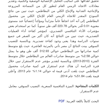
تحقيق أهدافها على أساليب التحليل الإحصائية الوصفية والكمية، وتقدير
معادلات الاتجاه الزمني العام لتطور كل من المساحة المزروعة
والإنتاجية الفدانية والإنتاج الكلي من البطاطس، حيث تبين من نتائج
النموذج المقدر للاتجاه الزمني العام للإنتاج الكلي من محصول
البطاطس إلى أنه أخذ اتجاهاً عاماً متزايداً ومؤكداً إحصائياً عند مستوى
معنوية 0.01 قّدر بحوالي 223.78 ألف طن سنوياً. كما تم استخدام بعض
مؤشرات الأداء التنافسي التصديري، كمؤشر كفاءة أداء العمليات
التصديرية، حيث تبين من النتائج أنه كان أكبر من الصفر في جميع
سنوات الدراسة وهذا يعنى وجود كفاءة تصديرية. وبالنسبة للنصيب
السوقي بينت النتائج أن مصر تأتي بالمرتبة العاشرة، حيث بلغ متوسط
كمية صادراتها من البطاطس حوالي 312.93 ألف طن وهو ما يمثل
حوالي 2.58% من متوسط صادرات العالم من البطاطس خلال متوسط
الفترة (2010-2013)، وبالنسبة لتقدير مؤشر عدم الاستقرار تبين خلال
فترة الدراسة أن هناك عدم استقرار في كمية صادرات محصول
البطاطس حيث بلغت أدنى قيمة له حوالي 1.14% عام 2013، وأعلى
قيمة بلغت 51.84% عام 2014.
الكلمات المفتاحية:
الميزة التنافسية السعرية، النصيب السوقي، معامل
عدم الاستقرار.
البحث كاملاً باللغة العربية:
PDF