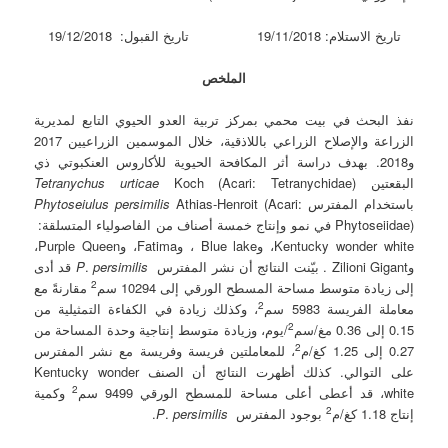
تاريخ الاستلام: 19/11/2018 تاريخ القبول: 19/12/2018
الملخص
نفذ البحث في بيت محمي بمركز تربية العدو الحيوي التابع لمديرية
الزراعة والإصلاح الزراعي باللاذقية، خلال الموسمين الزراعيين 2017
و2018. بهدف دراسة أثر المكافحة الحيوية للأكاروس العنكبوتي ذي
البقعتين
Koch (Acari: Tetranychidae)
Tetranychus urticae
باستخدام المفترس
Athias-Henroit (Acari:
persimilis
Phytoseiulus
Phytoseiidae) في نمو وإنتاج خمسة أصناف من الفاصولياء المتسلقة:
Kentucky wonder white، وBlue lake ، وFatima، وPurple Queen،
وZilioni Gigant . بيّنت النتائج أن نشر المفترس
P
persimilis
.
قد أدى
2
إلى زيادة متوسط مساحة المسطح الورقي إلى 10294 سم
مقارنةً مع
2
معاملة الفريسة 5983 سم
، وكذلك زيادة في الكفاءة التمثيلية من
2
0.15 إلى 0.36 مغ/سم
/يوم، وزيادة متوسط إنتاجية وحدة المساحة من
2
0.27 إلى 1.25 كغ/م
، للمعاملتين فريسة وفريسة مع نشر المفترس
على التوالي. كذلك أظهرت النتائج أن الصنف Kentucky wonder
2
white، قد أعطى أعلى مساحة للمسطح الورقي 9499 سم
وكمية
2
إنتاج 1.18 كغ/م
بوجود المفترس
persimilis
.
P
.