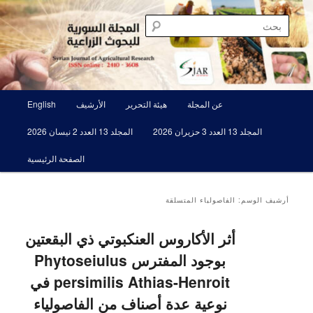
تخطي
تخطي
مجلة علمية محكمة تصدرها الهيئة العامة للبحوث العلمية الزراعية
إلى
إلى
بحث
المحتوى
المحتوى
الثانوي
الأساسي
المجلة السورية للبحوث الزراعية SJAR
القائمة
عن المجلة
هيئة التحرير
الأرشيف
English
الرئيسية
المجلد 13 العدد 3 حزيران 2026
المجلد 13 العدد 2 نيسان 2026
الصفحة الرئيسية
أرشيف الوسم:
الفاصولياء المتسلقة
أثر الأكاروس العنكبوتي ذي البقعتين
بوجود المفترس ‏Phytoseiulus
‎persimilis Athias-Henroit‏ في
نوعية عدة أصناف من الفاصولياء