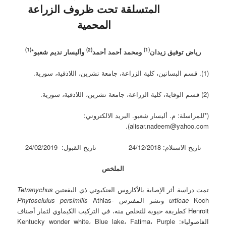
‏المتسلقة تحت ظروف الزراعة
المحمية
(1)
(2)
(1)
رياض توفيق زيدان
ومحمد أحمد أحمد
وأليسار نديم شعبو*
(1). قسم البساتين، كلية الزراعة، جامعة تشرين، اللاذقية، سورية.
(2) قسم الوقاية، كلية الزراعة، جامعة تشرين، اللاذقية، سورية.
(*للمراسلة: م. أليسار شعبو. البريد الالكتروني:
alisar.nadeem@yahoo.com).
تاريخ الاستلام: 24/12/2018 تاريخ القبول: 24/02/2019
الملخص
تمت دراسة أثر الإصابة بالأكاروس العنكبوتي ذي البقعتين
Tetranychus
Koch ونشر المفترس
urticae
Athias-
Phytoseiulus persimilis
Henroit كطريقة حيوية للتخلص منه، في التركيب الكيماوي لثمار أصناف
الفاصولياء: Kentucky wonder white، Blue lake، Fatima، Purple