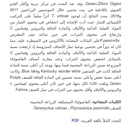
Queen،Zilioni Gigant. وقد نفذ البحث في مركز تربية وإكثار العدو
الحيوي باللاذقية في بيت محمي خلال الموسمين الزراعيين 2017
و2018. بينت النتائج أن لوجود
T. urticae
أثراً سلبياً على التركيب
الكيميائي للثمار حيث أدت الإصابة إلى انخفاض في محتوى الثمار من
المواد الصلبة الذائبة والألياف والمادة الجافة والبروتين وفيتامين C
وارتفاع في محتوى النترات، في حين ساعد نشر المفترس
P
persimilis
.
على النباتات المصابة بالأكاروس في السيطرة عليه، مما
كان له دوراً في تحسين نوعية ثمار الأصناف المدروسة إذ ارتفعت نسبة
المواد الصلبة الذائبة والألياف والمادة الجافة والبروتين وفيتامين C
بالمقابل انخفض محتوى النترات، وعند مقارنة أصناف الفاصولياء
المزروعة ضمن الزراعة المحمية فيما بينها، ووجد أن أعلى نسبة للمادة
الجافة كانت في الصنفين Kentucky wonder white وBlue lake، وكانت
أعلى نسبة خفض وأعلى نسبة تحسين في المادة الجافة للصنف Purple
Queen وبلغت 30% لكل منها، في حين كان أعلى محتوى لفيتامين c
والبروتين والألياف وأقل محتوى من النترات في ثمار الصنف Fatima.
الكلمات المفتاحية:
الفاصولياء المتسلقة، الزراعة المحمية،
الصنف،
Phytoseiulus persimilis
،
Tetranychus urticae
.
البحث كاملاً باللغة العربية:
PDF