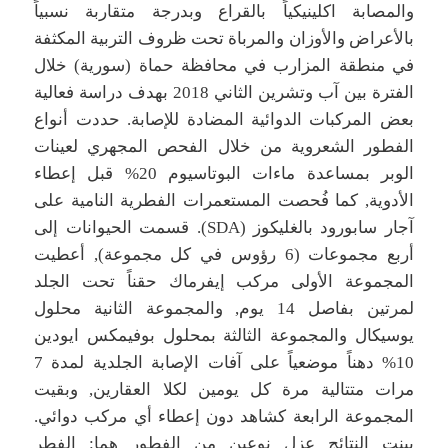
والمصابة اكلينيكياً بالقراع وبدرجة متقاربة نسبياً
بالأعراض والأوزان والمرباة تحت ظروف التربية المكثفة
في منطقة المزارب في محافظة حماة (سورية) خلال
الفترة بين آب وتشرين الثاني 2018 بهدف دراسة فعالية
بعض المركبات الدوائية المضادة للإصابة. حددت أنواع
الفطور الشعروية من خلال الفحص المجهري لعينات
الوبر بمساعدة ماءات البوتاسيوم 20% قبل إعطاء
الأدوية, كما فُحصت المستعمرات الفطرية النامية على
آجار سابورود بالغليكوز (SDA). قسمت الحيوانات إلى
أربع مجموعات (6 رؤوس في كل مجموعة), أعطيت
المجموعة الأولى مركب إيفرماك حقناً تحت الجلد
لمرتين بفاصل 14 يوم, والمجموعة الثانية محلول
يوسيكال والمجموعة الثالثة بمحلول بوفيمكس ايودين
10% دهناً موضعياً على آفات الإصابة الجلدية لمدة 7
مرات متتالية مرة كل يومين لكلا العقارين, وبقيت
المجموعة الرابعة كشاهد دون إعطاء أي مركب دوائي.
بينت النتائج عزل نوعين من الفطور هما: الفطر