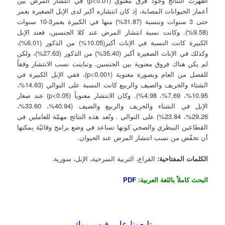
أظهرت النتائج وجود فرق معنوي (p<0.01) في انتشار المرض بين
أعمار الحيوانات المصابة، إذ كان انتشاره أكبر لدى الإبل الصغيرة بعمر
حتى 3 سنوات وبنسبة (31.87%) منها في الكبيرة بعمر3-10 سنوات
(9.58%). وكانت نسبة انتشار المرض عند كلا الجنسين، فعند الإبل
الكبيرة كانت النسبة في الإناث أكبر(10.05%) من الذكور (6.01%)،
وكذلك في الإناث الصغيرة أكبر (35.40%) من الذكور (27.63%)، ولكن
لم يكن هناك فروق معنوية بين الجنسين. وتباينت نسب الانتشار وفقاً
للفصل من العام وبصورة معنوية (p<0.001)، ففي الإبل الكبيرة في
الشتاء والخريف والصيف والربيع كانت النسبة على التوالي (14.63%،
10.95%، 7.69%، 4.98%). وكان الانتشار معنوياً (p<0.05) عند صغار
الإبل في الشتاء والخريف والربيع والصيف (40.94%، 33.60%،
29.26%، 23.84%) على التوالي . وتُعد هذه النتائج مهمّة للعاملين في
القطاعين البيطري والصحي كونها تساعد في وضع برامج وقائيّة يمكنها
أن تخفّض من نسب انتشار المرض عند الحيوان.
الكلمات المفتاحية:
القراع، التربية السرحية، الإبل، سورية.
البحث كاملاً باللغة العربية:
PDF
تابعونا على فيس بوك