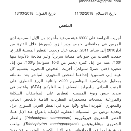
abdnaser64@gmail.com).
تاريخ الاستلام: 11/02/2018 تاريخ القبول: 13/03/2018
الملخص
أجريت الدراسة على /200/ عينة مرضية مأخوذة من الإبل السرحية لدى
المربين في محافظتي حمص ودير الزور (سورية) خلال الفترة من
آذار2010 إلى شباط 2011، بهدف عزل وتحديد الفطور المسببة للقراع.
جمعت العينات من حيوانات مصابة سريرياً وغير معالجة بالأدوية منها
/100/ عينة من إبل كبيرة (بعمر من 3-10 سنوات) و/100/ من إبل
صغيرة (حتى عمر3 سنوات). أجريت الفحوص المخبرية بتقسيم كل
عينة إلى قسمين؛ إحداهما للفحص المجهري المباشر بعد معاملته
بمحلول هيدروكسيد البوتاسيوم 20%، والثانية للزرع الفطري على
المنبت الغذائي سابورايد المضاف إليه الغلوكوز (SDA). واعتمد في
تحديد جنس ونوع المسبب الفطري على المواصفات الشكلية
والمزرعية لمسحات مستعمرات الفطريات النامية بالفحص العياني
والمجهري. أظهرت النتائج ولأول مرة في القطر العربي السوري عزل
وتحديد نوعين من المسببات الفطرية للإصابة بالقراع عند الإبل هما:
الفطر الشعروي فيروكوزوم (
verracusum
Trichophyton
) والفطر
الشعروي مينتاغروفيتس (
mentagrophytes
Trichophyton
), وبلغت
نسبة عزلهما في المحافظتين عند الإبل الكبيرة بالمتوسط 77.50%