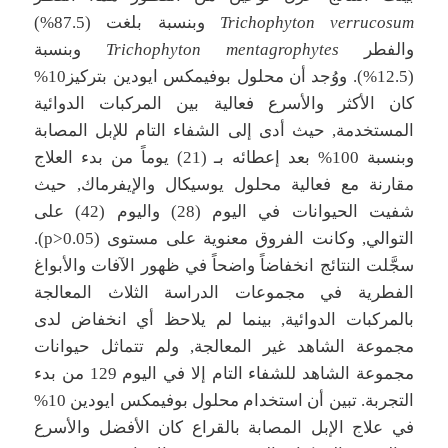
Trichophyton verrucosum
وبنسبة بلغت (87.5%)
والفطر
mentagrophytes
Trichophyton
وبنسبة
(12.5%). ووُجد أن محلول بوفيمكس ايودين بتركيز10%
كان الأكثر والأسرع فعالية بين المركبات الدوائية
المستخدمة, حيث أدى إلى الشفاء التام للإبل المصابة
وبنسبة 100% بعد إعطائه بـ (21) يوماً من بدء العلاج
مقارنة مع فعالية محلول يوسيكال والإيفرماك, حيث
شفيت الحيوانات في اليوم (28) واليوم (42) على
التوالي, وكانت الفروق معنوية على مستوى (p>0.05).
سجَّلت النتائج انخفاضاً واضحاً في ظهور الآفات والأبواغ
الفطرية في مجموعات الدراسة الثلاث المعالجة
بالمركبات الدوائية, بينما لم يلاحظ أي انخفاض لدى
مجموعة الشاهد غير المعالجة, ولم تتماثل حيوانات
مجموعة الشاهد للشفاء التام إلا في اليوم 129 من بدء
التجربة. تبين أن استخدام محلول بوفيمكس ايودين 10%
في علاج الإبل المصابة بالقراع كان الأفضل والأسرع