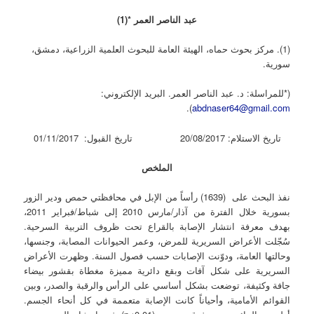
عبد الناصر العمر *(1)
(1). مركز بحوث حماه، الهيئة العامة للبحوث العلمية الزراعية، دمشق،
سورية.
(*للمراسلة: د. عبد الناصر العمر. البريد الإلكتروني:
).
abdnaser64@gmail.com
تاريخ الاستلام: 20/08/2017 تاريخ القبول: 01/11/2017
الملخص
نفذ البحث على (1639) رأساً من الإبل في محافظتي حمص ودير الزور
بسورية خلال الفترة من آذار/مارس 2010 إلى شباط/فبراير 2011،
بهدف معرفة انتشار الإصابة بالقراع تحت ظروف التربية السرحية.
سُجّلت الأعراض السريرية للمرض، وعمر الحيوانات المصابة، وجنسها،
وحالتها العامة، ودوّنت الإصابات حسب فصول السنة. وظهرت الأعراض
السريرية على شكل آفات وبقع دائرية مميزة مغطاة بقشور بيضاء
جافة وكثيفة، توضعت بشكل أساسي على الرأس والرقبة والصدر، وبين
القوائم الأمامية، وأحياناً كانت الإصابة متعممة في كل أنحاء الجسم.