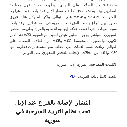
و13.75% من العزلات على التوالي، وظهرت نسبة عزل مختلطة
للفطرين وبنسبة (8.75%
)
.
أما عند صغار الإبل فقد بلغت نسبة عزلهما
بالمتوسط 94.50% و5.49% على التوالي. ولكن لم يكن هناك فروق
معنوية بين أنواع ونسب العزولات الفطرية في المحافظتين. وقد بلغت
نسبة العينات التي أعطت علاقة إيجابية للإصابة بالقراع بطريقة الفحص
المجهري المباشر بوجود محلول هيدروكسيد البوتاسيوم 20%عند الإبل
الكبيرة والصغيرة بالمتوسط 92% و95% من الحالات المصابة على
التوالي. وبلغت نسبة العينات التي أعطت نمو لمستعمرات فطرية منها
80% و91% من الحالات الإيجابية للفحص المجهري على التوالي.
الكلمات المفتاحية
: القراع، الإبل، سورية.
ابلحث كاملاً باللغة العربية:
PDF
انتشار الإصابة بالقراع عند الإبل
تحت نظام التربية السرحية في
سورية