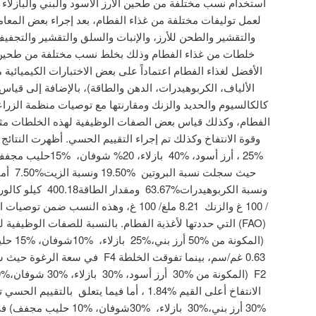
استخدام نسب مختلفة من طحين الأرز الأسود والبني والبازلا
لعمل توليفات مختلفة من غذاء الفطام، بعد إجراء بعض المعامل
والتقشير والطحن للأرز، والإنبات والسلق والتقشير والتجفيف
خلطات من غذاء الفطام وذلك بخلط نسب مختلفة من طحين ه
الأفضل لغذاء الفطام اعتماداً على بعض الاختبارات الكيميائية م
الألياف، الكربوهيدرات، الدهن والطاقة)، بالإضافة إلى قيا
الفطام، وكذلك قياس بعض الصفات الوظيفية لهذه الخلطات مثل
%25 ، أرز أسود، %40 ب
/ 100 غ والزنك 8.21 ملغ/ 100 غ، وهذه النسب ض
(المكونة
%30 أرز بني،%30 بازلاء، %30