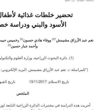
أرشيف الوسم:
أرز اسود
تحضير خلطات غذائية لأطفال 
الأسود والبني ودراسة خصا
نغم عبد الأرزاق مشيمش
و
وفاء هادي حسون
و
خميس حبيب
(1)
*(1)
وأحمد جبار حسين
(1)
(1). دائرة البحوث الزراعية، وزارة العلوم والتكنولوجيا، بغداد، العراق.
(*للمراسلة: د. نغم عبد الأرزاق مشيمش. البريد الإلكتروني: raghad1974@yahoo.com).
تاريخ الاستلام: 13/11/2017 تاريخ القبول: 09/02/2018
الملخص
أجريت هذه الدراسة في مختبرات الدائرة الزراعية التابعة لوزا