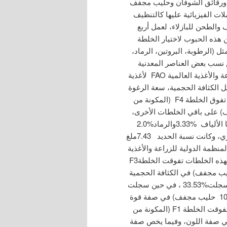
ء ورقائق الشوفان وحليب مجفف
ات الفيزيائية عليها كالتنظيف
 والطحن للبازلاء، لعمل أربع
ذه الحبوب لاختيار الخلطة
ثل (الرطوبة، البروتين، الرماد،
س نسب بعض العناصر المعدنية
كالكالسيوم والحديد والزنك ومقارنتها مع توصيات منظمة الزراعة والأغذية العالمية FAO لأغذية
 الكثافة الحجمية، سعة الرغوة
وقوة الانتفاخ وكذلك تم إجراء التقييم الحسي. أظهرت النتائج تفوق الخلطة F4 (المكونة من
ازلاء، 20% شوفان، %15حليب مجفف) على باقي الخلطات الأخرى،
حيث سجلت نسبة البروتين %19.50 ونسبة الزيت%7.50 أما الألياف %3.33والرماد%2.0
ونسبة الكربوهيدرات%63.67 ومقدار الطاقة400.18 كيلو كالوري، وكانت نسبة الحديد 7.43ملغ
من توصيات المنظمة الدولية للزراعة والأغذية
(FAO) التي حددتها لأغذية الفطام. بالنسبة للصفات الوظيفية لهذه الخلطات تفوقت الخلطةF3
 من %50 أرز بني،%25 بازلاء، %10شوفان، %15 حليب مجفف) في الكثافة الحجمية
0.63 غم/سم، بينما تفوقت الخلطة F4 في سعة الرغوة حيث سجلت%33.53 ، في حين سجلت
F2 (المكونة من %30 أرز أسود، %30 بازلاء، %30 شوفان،%10 حليب مجفف) في صفة قوة
الانتفاخ أعلى القيم %1.84 ، أما فيما يتعلق بالتقييم الحسي تفوقت الخلطة F1 (المكونة من
شوفان، %10 حليب مجفف) في صفة اللون، وفيما يخص صفة