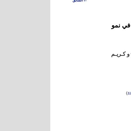
السابق
 في نمو
و كـريـم
)
z