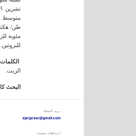
طن/ هكتا
للبروتين.
الكلمات ا
الزيت.
البحث كامل
بريد المجلة
sjargcsar@gmail.com
ارتباطات مفيدة