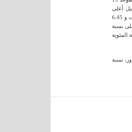
هكتار في تسجيل أعلى
متوسط لإنتاجية النبات وإنتاجية وحدة المساحة بلغ 58.96 غم/ نبات و 6.45
لى نسبة
نسبة المئوية
ور، نسبة