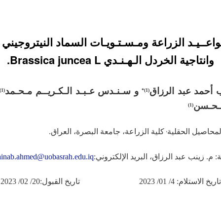
ـواعــيـد الزراعة ومـسـتـويـات السماد النيتروجيني
وانتاجية الخردل الـهـنـدي Brassica juncea L.
 أحمد عبد الرزاق
و
سـنـدس عـبـد الـكـريــم مـحـمد
)
1
(
)*
1
(
ـحـسن
)
1
(
محاصيل الحقلية
كلية الزراعة، جامعة البصرة، العراق.
،
: م. زينب عبد الرزاق، البريد الإلكتروني:
ainab.ahmed@uobasrah.edu.iq
تاريخ الاستلام: 4/ 01/ 2023 تاريخ القبول:20/ 02/ 2023