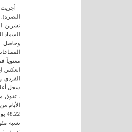
وحاصل ون
معنوياً 
انعكس ايج
48.22 يوماً و38.11 غم نبات