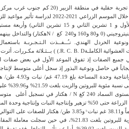
أجريت تجربة حقلية في منطقة الزبير (20 كم جنو
تشرين الأول و 1 تشرين الثاني و 15 تشرين الثاني) وأ
السماد النيتروجيني (0 و80 و160 و240 كغ / Nهكتار) و
وعية الخردل الهندي. نـُــفــذت الـتـجـربـة باستعما
القطاعات العشوائية الكاملـةR. C. B. D.) ) بــثـلاثة مكـر
في جميع الصفات إذ تفوق الموعد الأول في بعض صفات ال
اباً في حاصل ونوعية البذور إذ سجل أعلى متوسط لإنتاجي
الفردي وانتاجية وحدة المساحة بل
سجل أعلى نسبة مئوية للبروتي
. تفوق مستوى السماد 240 كغ N / هكتار في تسجيل أعل
الأيام من الزراعة حتى 50% تزهير وإنتاجية النبات وإنتاجية وحدة
و3.85 طن/ هكتار للصفات على التوال
-1
نسبة مئوية للبروتين بلغت 21.83%، في حين سجلت معاملة 