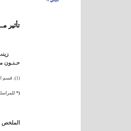
التالي
المقالات
تأثير مـ
زينب
حـنـون م
(1).
قسم ال
(*
للمراسلة
الملخص