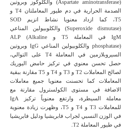
(Aspartate aminotransferase) والكلوكوز وبروتين
الصدمة الحرارية في دم طيور المعاملتان T4 و
T5، كما ازداد معنويا نشاط انزيم SOD
(Superoxide dismutase) والكلوبيولين المناعي
IgM في المعاملة T5 و ALP (Alkaline
phosphatase) والكلوبيولين المناعي IgG وبروتين
السيروبلازمين في المعاملة T4 على التوالي،
حصل تحسن معنوي في تركيز حامض اليوريك
لصالح المعاملات T2 و T3 و T4 و T5 مقارنة ببقية
المعاملات كما تحسنت معنويا جميع معاملات
الاضافة في مستوى الكولسترول مقارنة مع
معاملة السيطرة، وارتفع معنوياً تركيز IgA
للمعاملات T3 و T4 و T5، وظهرت زيادة معنوية
في الوزن النسبي لجراب فابريشيا ودليل فابريشيا
في طيور المعاملة T2.