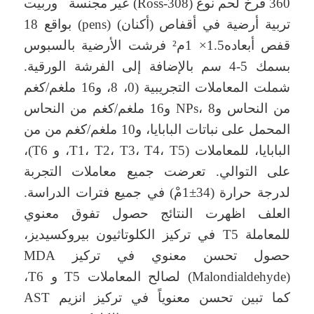
360 فرخ لحم نوع (Ross-308) غير مجنسة وربيت
تربية أرضية في أقفاص (أكنان) (pens) بواقع 18
قفص أبعاده1.5× 1م² فرشت الأرضية بالسبوس
بسمك 5-4 سم بالإضافة إلى الفرشة الورقية.
شملت المعاملات التجريبية (0، 8، و16 ملغم/كغم
من النحاس وNPs، 8 و16 ملغم/كغم من النحاس
المحمل على نباتات البابايا، و10 ملغم/كغم من من
البابايا، للمعاملات (T1، T2، T3، T4، T5، و T6)،
على التوالي. تعرضت جميع معاملات التجربة
لدرجة حرارة (34±1مْ) في جميع فترات الدراسة.
العلف اظهرت النتائج حصول تفوق معنوي
للمعاملة T5 في تركيز الكلوتاثيون بيروكسيديز،
حصول تحسن معنوي في تركيز MDA
(Malondialdehyde) لصالح المعاملات T5 و T6،
كما تبين تحسن معنوياً في تركيز انزيم AST