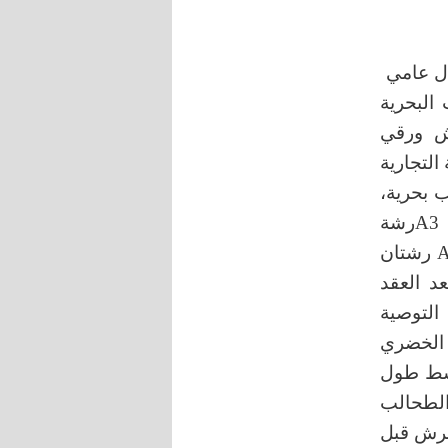
ال عامي
 البحرية
ش ورقي
 حسب اللصاقة التجارية
طحالب بحرية،
A1 رشة واحدة قبل الإزهار بأسبوع، A2 رشة واحدة بعد العقد، A3رشة
واحدة قبل القطاف بشهر، A4 رشتان (قبل الإزهار و بعد العقد)، A5 رشتان
زهار وبعد العقد
التسميد الأرضي NBK حسب التوصية
 الخضري
وسط طول
تخلص الطحالب
لرش قبل