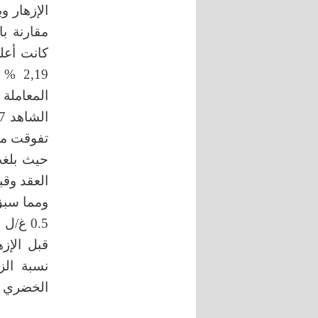
2,19
تفوقت مع
ومما سبق
0.5 غ/
قبل الإز
نسبة الز
الخضري و