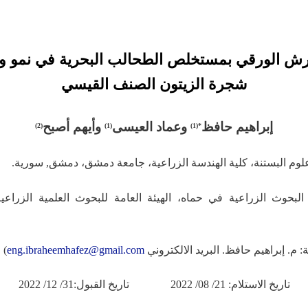
لرش الورقي بمستخلص الطحالب البحرية في نمو وا
شجرة الزيتون الصنف القيسي
إبراهيم حافظ
و
عماد العيسى
وأيهم أصبح
)
2
(
)
1
(
*(1)
ز البحوث الزراعية في حماه، الهيئة العامة للبحوث العلمية الزراع
: م. إبراهيم حافظ. البريد الالكتروني
eng.ibraheemhafez@gmail.com
)
تاريخ الاستلام: 21/ 08/ 2022 تاريخ القبول:31/ 12/ 2022