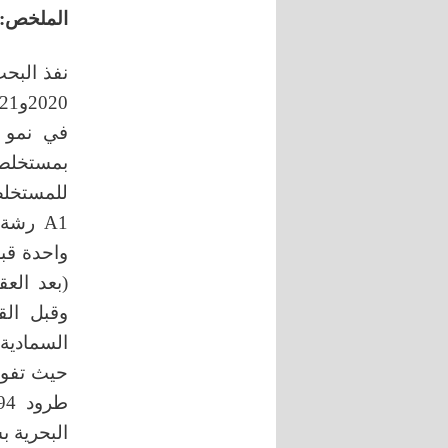
الملخص:
نفذ البح
في نمو 
السمادية
حيث تفوق
البحرية 