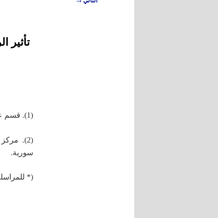
التالي
المقالات
تأثير ا
(1). قسم علوم البستنة، كلية الهندسة الزراعية، جامعة دمشق، دمشق, سورية.
(2). مرك
سورية.
(* للمراسلة