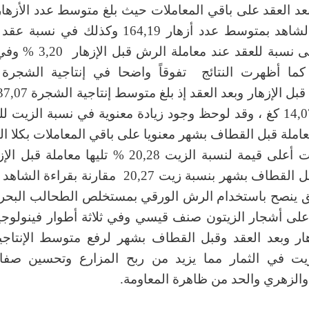
مقارنة بالشاهد بمتوسط عدد أزهار 164,19 وكذلك في 
كانت أعلى نسبة للعقد عند معامل
 % كما أظهرت النتائج تفوقاً واضحا في إنتاجية الشجرة
الشاهد 14,07 كغ ، وقد لوحظ وجود زيادة معنوية في نسبة الزيت ل
املة قبل القطاف بشهر معنويا على باقي المعاملات بكلا ا
حيث بلغت أعلى قيمة لنسبة الزيت 20,28 % تليها معامل
 ينصح باستخدام الرش الورقي بمستخلص الطحالب البحرية
ل على أشجار الزيتون صنف قيسي وفي ثلاثة أطوار فينولوج
هار وبعد العقد وقبل القطاف بشهر لرفع متوسط الإنتاجية
يت في الثمار مما يزيد من ربح المزارع وتحسين صفا
الزهري والحد من ظاهرة المعاومة.