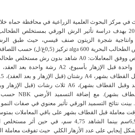
ث في مركز البحوث العلمية الزراعية في محافظة حماه خل
2020و2021 بهدف دراسة تأثير الرش الورقي بمستخلص الطحالب
وانتاجية شجرة الزيتون صنف قيسي، حيث طبق الر
بمستخلص الطحالب البحرية alga 600 تركيز (0,5غ/ل)
للمستخلص ووفق المعاملات: A0 شاهد بدون رش مستخلص 
(بعد العقد وقبل القطاف بشهر)، A6 ثلاث رشات (قبل الإ
وقبل القطاف بشهر). مع إضافة 
. بينت نتائج التسميد الورقي تأثير معنوي في صفات النمو
ت معاملة قبل القطاف بشهر على باقي المعاملات بمت
طرود 6,94سم بينما الشاهد 4,75 سم، في حين أثر مس
بشكل إيجابي على عدد الأزهار الكلي حيث تفوقت معاملة ا