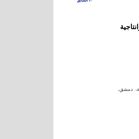
السابق
نتاجية
ية، دمشق،