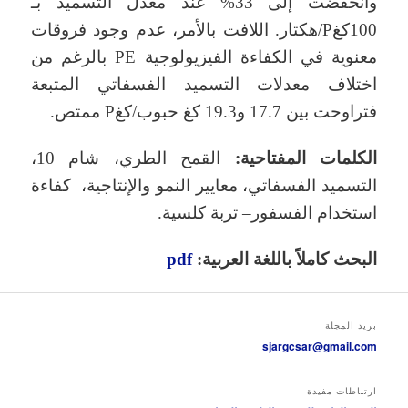
وانخفضت إلى 33% عند معدل التسميد بـ
100كغP/هكتار. اللافت بالأمر، عدم وجود فروقات
معنوية في الكفاءة الفيزيولوجية PE بالرغم من
اختلاف معدلات التسميد الفسفاتي المتبعة
فتراوحت بين 17.7 و19.3 كغ حبوب/كغP ممتص.
الكلمات المفتاحية:
القمح الطري، شام 10،
التسميد الفسفاتي، معايير النمو والإنتاجية، كفاءة
استخدام الفسفور– تربة كلسية.
البحث كاملاً باللغة العربية:
pdf
بريد المجلة
sjargcsar@gmail.com
ارتباطات مفيدة