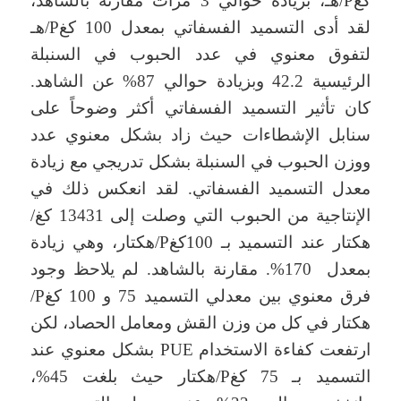
كغP/هـ، بزيادة حوالي 3 مرات مقارنة بالشاهد،
لقد أدى التسميد الفسفاتي بمعدل 100 كغP/هـ
لتفوق معنوي في عدد الحبوب في السنبلة
الرئيسية 42.2 وبزيادة حوالي 87% عن الشاهد.
كان تأثير التسميد الفسفاتي أكثر وضوحاً على
سنابل الإشطاءات حيث زاد بشكل معنوي عدد
ووزن الحبوب في السنبلة بشكل تدريجي مع زيادة
معدل التسميد الفسفاتي. لقد انعكس ذلك في
الإنتاجية من الحبوب التي وصلت إلى 13431 كغ/
هكتار عند التسميد بـ 100كغP/هكتار، وهي زيادة
بمعدل 170%. مقارنة بالشاهد. لم يلاحظ وجود
فرق معنوي بين معدلي التسميد 75 و 100 كغP/
هكتار في كل من وزن القش ومعامل الحصاد، لكن
ارتفعت كفاءة الاستخدام PUE بشكل معنوي عند
التسميد بـ 75 كغP/هكتار حيث بلغت 45%،