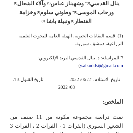
ينال القدسي
وشهيناز عباس
وآلاء الشعال
)
1
(
)
1
(
)*
1
(
ورحاب الموسى
وطوني سلوم
وخزامة
)
1
(
)*
1
(
القنطار
ونبيلة باشا
)
1
(
)
1
(
(1). قسم التقانات الحيوية، الهيئة العامة للبحوث العلمية
الزراعية، دمشق، سورية.
للمراسلة: د. ينال القدسي.البريد الإلكتروني:
(*
)
y.alkuddsi@gmail.com
تاريخ الاستلام:21/ 06/ 2022 تاريخ القبول:13/
08/ 2022
الملخص:
تمت دراسة مجموعة مكونة من 11 صنف من
الشعير السوري (الفرات 1 ، الفرات 2 ، الفرات 3