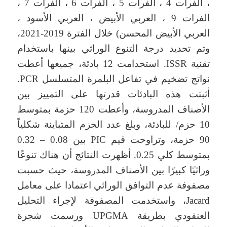
، الفرات 4 ، الفرات 5 ، الفرات 6 ، الفرات 7 ،
الفرات 9 ، العربي الأبيض ، العربي الأسود ،
العربي الأبيض المحسن) خلال الفترة 2019-2021،
وتم تحديد درجة التنوع الوراثي بينها باستخدام
تقنية ISSR. استخدامت 12 بادئة، جميعها أعطت
نواتج تضخيم في تفاعل البلمرة المتسلسل PCR.
أثبتت هذه البادئات قدرتها على التمييز بين
الأصناف المدروسة، وأعطت 120 حزمة بمتوسط
10 حزم/ للبادئة، وبلغ عدد الحزم المتباينة شكلياً
90 حزمة، وتراوحت قيم PIC بين 0.08 – 0.32
بمتوسط ​​كلي 0.25. أظهرت النتائج أن هناك تنوعًا
وراثيًا كبيرًا بين الأصناف المدروسة، حيث حسبت
مصفوفة عدم التوافق الوراثي اعتمادا على معامل
Jacard، واستخدمت المصفوفة لإجراء التحليل
العنقودي بطريقة UPGMA ورسمت شجرة