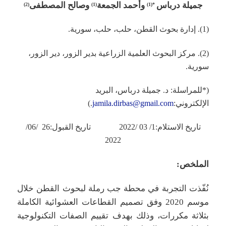
جميلة
درباس
وأحمد
الجمعة
وصالح المصطفى
(2)
(1)
*(1)
(1). إدارة بحوث القطن، حلب، حلب، سورية.
(2). مركز البحوث العلمية الزراعية بدير الزور، دير الزور،
سورية.
(*للمراسلة: د. جميلة درباس، البريد
الإلكتروني:
jamila.dirbas@gmail.com
.)
تاريخ الاستلام:1/ 03 /2022 تاريخ القبول:26 /06/
2022
الملخص:
نُفّذت التجربة في محطة جب رملة لبحوث القطن خلال
موسم 2020 وفق تصميم القطاعات العشوائية الكاملة
بثلاثة مكررات، وذلك بهدف تقييم الصفات التكنولوجية