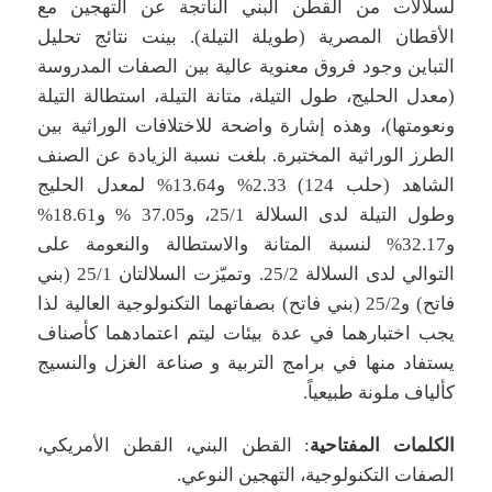
لسلالات من القطن البني الناتجة عن التهجين مع
الأقطان المصرية (طويلة التيلة). بينت نتائج تحليل
التباين وجود فروق معنوية عالية بين الصفات المدروسة
(معدل الحليج، طول التيلة، متانة التيلة، استطالة التيلة
ونعومتها)، وهذه إشارة واضحة للاختلافات الوراثية بين
الطرز الوراثية المختبرة. بلغت نسبة الزيادة عن الصنف
الشاهد (حلب 124) 2.33% و13.64% لمعدل الحليج
وطول التيلة لدى السلالة 25/1، و37.05 % و18.61%
و32.17% لنسبة المتانة والاستطالة والنعومة على
التوالي لدى السلالة 25/2. وتميّزت السلالتان 25/1 (بني
فاتح) و25/2 (بني فاتح) بصفاتهما التكنولوجية العالية لذا
يجب اختبارهما في عدة بيئات ليتم اعتمادهما كأصناف
يستفاد منها في برامج التربية و صناعة الغزل والنسيج
كألياف ملونة طبيعياً.
الكلمات المفتاحية
: القطن البني، القطن الأمريكي،
الصفات التكنولوجية، التهجين النوعي.