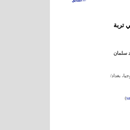
السابق
 تربة
 سلمان
يا، بغداد/
)
s