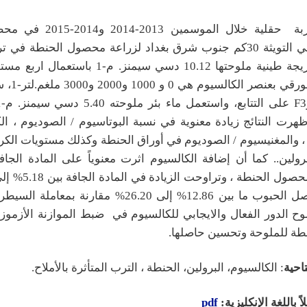
نفذت تجربة حقلية خلال الموسمين 13
الملوحة في التويثة 30كم جنوب شرق بغداد لزراعة محصول الحنطة في
نسجتها مزيجة طينية ملوحتها 10.12 دسي سيمنز. م-1 ب
أظهرت النتائج زيادة معنوية في نسبة البوتاسيوم / الصوديوم ، ال
، والمغنيسيوم / الصوديوم في أوراق الحنطة وكذلك مستويات الكر
برولين.. كما أن إضافة الكالسيوم اثرت معنوياً على المادة الج
ح الدور الفعال والايجابي للكالسيوم في ضبط الموازنة الأزموزية
طة للملوحة وتحسين حاصلها.
احية
: الكالسيوم، البرولين، الحنطة ، الترب المتأثرة بالأملاح.
ً باللغة الإنكليزية:
pdf