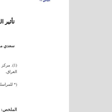
التالي
المقالات
تأثير 
سعدي مه
(1). مركز
العراق.
(* للمراسل
الملخص: