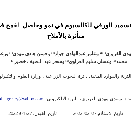
التسميد الورقي للكالسيوم في نمو وحاصل القمح في
متأثرة بالأملاح
دي الغريري
* و
عامر عبدالهادي جواد
وحسن هادي مهدي
ورغد
(1)
(1)
)
1
(
محمد
وغسان سليم العزاوي
وسحر عبد اللطيف خضير
(1)
(1)
(1)
 التربة والموارد المائية، دائرة البحوث الزراعية ، وزارة العلوم والتكنولوج
ة: د. سعدي مهدي الغريري، البريد الالكتروني:
adialgreary@yahoo.com
تاريخ الاستلام:27/ 02/ 2022 تاريخ القبول: 27/ 04/ 2022