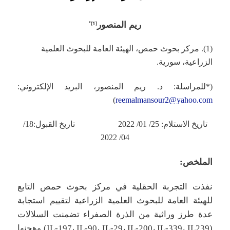
ريم المنصور
*
)
1
(
(1). مركز بحوث حمص، الهيئة العامة للبحوث العلمية
الزراعية، سورية.
(*للمراسلة: د. ريم المنصور، البريد الإلكتروني:
)
reemalmansour2@yahoo.com
تاريخ الاستلام: 25/ 01/ 2022 تاريخ القبول:18/
04/ 2022
الملخص:
نفذت التجربة الحقلية في مركز بحوث حمص التابع
للهيئة العامة للبحوث العلمية الزراعية لتقييم استجابة
عدة طرز وراثية من الذرة الصفراء تضمنت السلالات
(IL-197، IL-90، IL-29، IL-200، IL-339، IL239) وهجنها