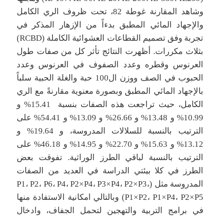
وشاهد المقارنة غوطة 82، تحت ظروف الري الكامل
والإجهاد المائي المطبق بدءاً من الإزهار المذكر في
تجربة وفق تصميم القطاعات العشوائية الكاملة (RCBD)
بثلاث مكررات. أظهرت النتائج تأثر كل من صفات طول
العرنوس وقطره وعدد الصفوف في العرنوس وعدد
الحبوب في الصف ووزن ال100 حبة والغلة الحبية سلباً
بالإجهاد المائي المطبق وبصورة معنوية مقارنةً مع الري
الكامل، حيث تراجعت هذه الصفات بنسبة 15.41% و
10.99% و 13.48% و 26.66% و 13.09% و 54.41% على
الترتيب بالنسبة للسلالات المدروسة، و 19.64% و
13.12% و 15.63% و 22.70% و 14.95% و 46.18% على
الترتيب بالنسبة لباقي الطرز الوراثية. تفوقت بعض
الطرز في كلا بيئتي الدراسة في العديد من الصفات
المدروسة مثل (P1، P2، P6، P4، P2×P4، P3×P4، P2×P3،
P1×P2، P1×P4، P2×P5) وبالتالي امكانية الاستفادة منها
في برامج التربية والتهجين لتحمل الجفاف، وادخال