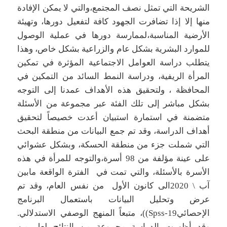
الشريحة التي تمثل نصف المجتمع،والتي لا يمكن الإفادة
منها إلا إذا تضافرت الجهود كافة لتفعيل دورها، وتهيئة
الأرضية المناسبة،لممارسة دورها في عملية الوصول
للموارد البشرية بشكل عام والزراعية بشكل خاص، وهذا
يتطلب دراسة العوامل الاجتماعية المؤثرة في تمكين
المرأة الريفية، ودراسة النمط السائد من التمكين في
المحافظة ، ولتحقيق هذه الأهداف عمدنا إلى التوجه
بشكل مباشر إلى تلك الفئة عبر مجموعة من الأسئلة
متضمنة في استمارة استبيان أعدت خصيصاً لتحقيق
أهداف الدراسة، وقد تم جمع البيانات من منطقة البحث
التي شملت جزء من منطقة الحسكة، وبشكل عشوائي
على عينة مؤلفة من 98 أسرة،والتوجه للمرأة في هذه
الأسرة بالأسئلة، والتي تمت في الفترة الواقعة مابين
آب \ 2020الى كانون الأول من نفس العام، وقد تم
عرض وتحليل البيانات باستعمال البرنامج
الإحصائيSpss-19))، متبعاً المنهج الوصفي الاستدلالي.
وقد أظهرت الدراسة مجموعة من النتائج لعل من