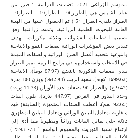
للموسم الزراعي 2021. تضمنت الدراسة 5 طرز من
عباد الشمس هي (الطراز90 – الطراز19 – الطراز9 –
الطراز بلدي- الطراز 54 ) تم الحصول عليها من الهيئة
العامة للبحوث العلمية الزراعية، وتمت زراعتها وفق
تصميم القطاعات العشوائية وبثلاثة مكررات، بهدف
تقدير بعض المؤشرات الوراثية لصفات النمو والانتاجية
والنوعية لتحديد أفضل الطرز الوراثية والصفات المهمة
في الانتخاب واستخدامهم في برامج التربية. تميز الطراز
بلدي بصفات الباكورية بالنضج (87.97 يوماً)، الانتاجية
(1699.62 كغ/ه)، نسبة الزيت (42.94%) ووزن 100 بذرة
(9.45 غ). والطراز 90 بصفات عدد الأوراق (71.73 ورقة)
وعدد البذور في القرص (447.97 بذرة)، طول النبات
(92.65 سم). أعطت الصفات المتميزة (السابقة) قيم
متقاربة لمعامل التباين الوراثي ومعامل التباين المظهري
دلالة على تماثل النباتات وراثياً ومظهرياً مما أدى إلى
ارتفاع نسبة التوريث بالمفهوم الواسع ( 78- 93% )
لأغلب الصفات وهذا يوضح أن تباينها الوراثي عالي