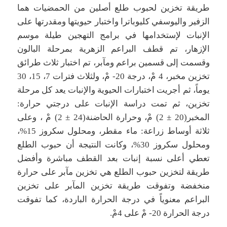
طريقة تخزين لحبوب طلع أصلين من الحمضيات هما
الزفير واليوسفي كليوباترا واختبار حيويتها ومقدرتها على
الإنبات لإستخدامها في برامج التهجين طيلة موسم
الإزهار، تم قطف البراعم الزهرية بمرحلة البالون
وقسمت إلى قسمين براعم ومآبر، تم اختبار ثلاث طرائق
تخزين مخبر، 4 مْ، درجة 20- مْ، ولثلاث فترات 7، 15، 30
يوماً، ثم أجريت اختبارات الحيوية والإنبات يعد كل مرحلة
تخزين، ثم تمت دراسة الإنبات على درجتي حرارة:
المخبر(20 ± 2) مْ، وحرارة الحاضنة(24 ± 2) مْ ، وعلى
ثلاثة أوساط زراعة: ماء مقطر، ومحلول سكروز 15%،
ومحلول سكروز 30%، وكانت النتيجة أن حبوب الطلع
تعطي أعلى نسبة إنبات بعد القطف مباشرة وأفضل
طريقة لتخزين حبوب الطلع هي تخزين مآبر على حرارة
منخفضة وتفوقت طريقة تخزين المآبر على تخزين
البراعم معنوياً في درجة الحرارة الباردة، كما تفوقت
درجة الحرارة 20- مْ على 4مْ.