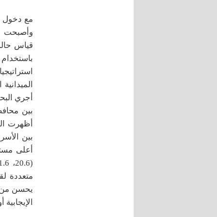
مع دخول س
وأصبحت مس
قياس حالة
باستخدام 
استراتيجيا
بين محافظ
أظهرت الن
بين الأسر
أعلى مستو
متعددة لق
يحسن من ق
الإيجابية 