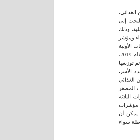
الغذائي،
لبحث إلى
ية، وذلك
اء ومؤشر
ت الأولية
الميدانية التي تم جمعها باستخدام استمارة استبيان خلال الربع الأخير من عام 2019،
ية من الأسر المزارعة بلغت 382 أسرة تم توزيعها
د الأسر
.
 الغذائي
ف المصغر
 الثلاثة
دام مؤشرات
 يمكن أن
طئة سواء